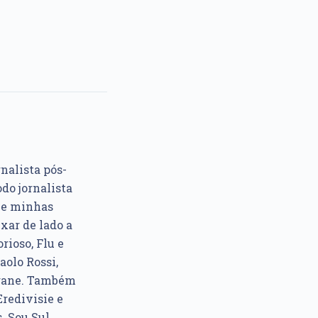
rnalista pós-
do jornalista
e e minhas
xar de lado a
rioso, Flu e
aolo Rossi,
ngane. Também
Eredivisie e
. Sou Sul,