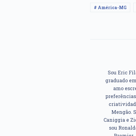
# América-MG
Sou Eric Fil
graduado em 
amo escre
preferências
criatividad
Mengão. So
Caniggia e Z
sou Ronaldo
Premier. 