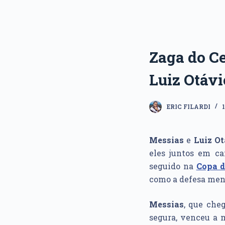
Zaga do C
Luiz Otávi
ERIC FILARDI
Messias
e
Luiz Ot
eles juntos em c
seguido na
Copa d
como a defesa meno
Messias
, que che
segura, venceu a m