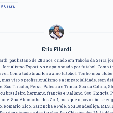
# Ceará
Eric Filardi
ardi, paulistano de 28 anos, criado em Taboão da Serra, jo
Jornalismo Esportivo e apaixonado por futebol. Como to
ver. Como todo brasileiro amo futebol. Tenho meu club
, mas viso o profissionalismo e a imparcialidade, sem dei
e. Sou Tricolor, Peixe, Palestra e Timão. Sou da Colina, Glo
u brasileiro, hermano, francês e italiano. Sou Ghiggia, P
idane. Sou Alemanha dos 7 x 1, mas que o povo não se e
, Romário, Zico, Garrincha e Pelé. Sou Bundesliga, MLS, 
Sou das várzeas e dos terrões. Sou Clássico das Multidões