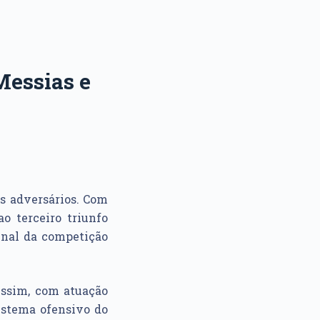
Messias e
s adversários. Com
o terceiro triunfo
inal da competição
Assim, com atuação
sistema ofensivo do