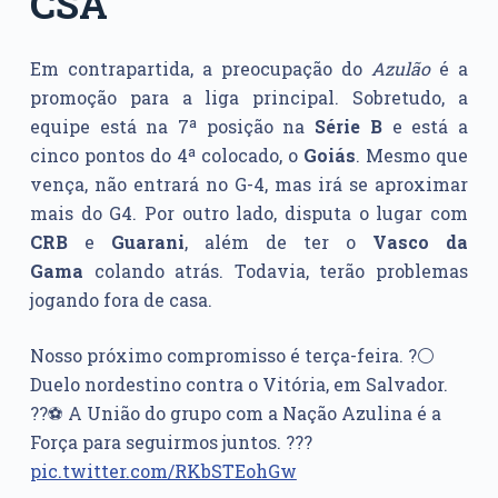
CSA
Em contrapartida, a preocupação do
Azulão
é a
promoção para a liga principal. Sobretudo, a
equipe está na 7ª posição na
Série B
e está a
cinco pontos do 4ª colocado, o
Goiás
. Mesmo que
vença, não entrará no G-4, mas irá se aproximar
mais do G4. Por outro lado, disputa o lugar com
CRB
e
Guarani
, além de ter o
Vasco da
Gama
colando atrás. Todavia, terão problemas
jogando fora de casa.
Nosso próximo compromisso é terça-feira. ?⚪️
Duelo nordestino contra o Vitória, em Salvador.
??⚽️ A União do grupo com a Nação Azulina é a
Força para seguirmos juntos. ???
pic.twitter.com/RKbSTEohGw