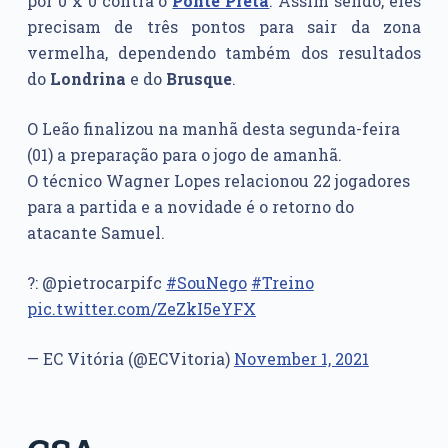
por 0 x 0 contra o
Ponte Preta
. Assim sendo, eles
precisam de três pontos para sair da zona
vermelha, dependendo também dos resultados
do
Londrina
e do
Brusque
.
O Leão finalizou na manhã desta segunda-feira
(01) a preparação para o jogo de amanhã.
O técnico Wagner Lopes relacionou 22 jogadores
para a partida e a novidade é o retorno do
atacante Samuel.
?: @pietrocarpifc
#SouNego
#Treino
pic.twitter.com/ZeZkI5eYFX
— EC Vitória (@ECVitoria)
November 1, 2021