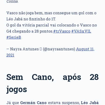
Colina
.
Vasco não joga bem, mas consegue um gol com o
Léo Jabá no finzinho do 1T.
O gol da vitória parcial vai colocando o Vasco no
G4 chegando a 28 pontos.
#trVasco
#VASxVIL
#SerieB
— Nayra Antunes  (@nayraantunes)
August 11,
2021
Sem Cano, após 28
jogos
Já que
Germán
Cano
estava suspenso,
Léo Jabá