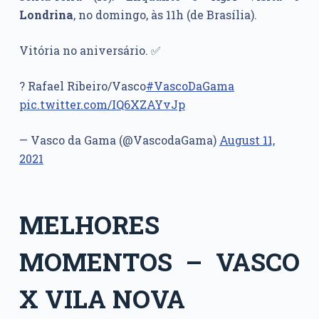
Londrina
, no domingo, às 11h (de Brasília).
Vitória no aniversário. ✅
? Rafael Ribeiro/Vasco
#VascoDaGama
pic.twitter.com/IQ6XZAYvJp
— Vasco da Gama (@VascodaGama)
August 11,
2021
MELHORES
MOMENTOS – VASCO
X VILA NOVA