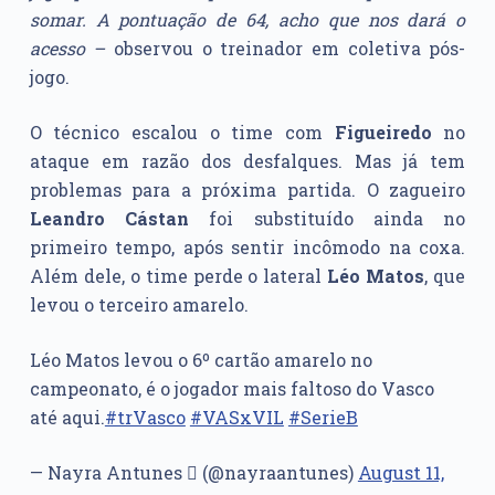
somar. A pontuação de 64, acho que nos dará o
acesso –
observou o treinador em coletiva pós-
jogo.
O técnico escalou o time com
Figueiredo
no
ataque em razão dos desfalques. Mas já tem
problemas para a próxima partida. O zagueiro
Leandro Cástan
foi substituído ainda no
primeiro tempo, após sentir incômodo na coxa.
Além dele, o time perde o lateral
Léo Matos
, que
levou o terceiro amarelo.
Léo Matos levou o 6º cartão amarelo no
campeonato, é o jogador mais faltoso do Vasco
até aqui.
#trVasco
#VASxVIL
#SerieB
— Nayra Antunes  (@nayraantunes)
August 11,