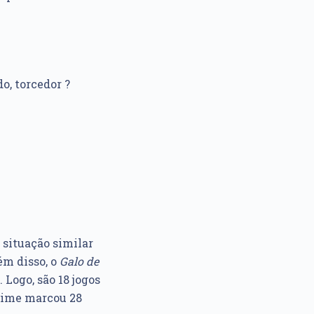
o, torcedor ?
situação similar
ém disso, o
Galo de
 Logo, são 18 jogos
 time marcou 28