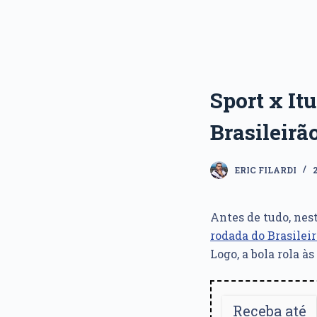
Sport x It
Brasileirã
ERIC FILARDI
Antes de tudo, nest
rodada do Brasileir
Logo, a bola rola à
Receba até