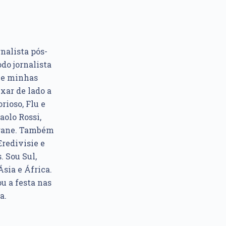
rnalista pós-
do jornalista
e e minhas
xar de lado a
rioso, Flu e
aolo Rossi,
ngane. Também
Eredivisie e
. Sou Sul,
sia e África.
u a festa nas
a.