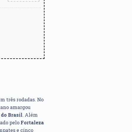
em três rodadas. No
ucano amargou
do Brasil
. Além
rado pelo
Fortaleza
empates e cinco