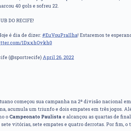
marcou 40 gols e sofreu 22.
LUB DO RECIFE!
Hoje é dia de dizer:
#EuVouPraIlha
! Estaremos te esperand
itter.com/1DxxhOvkh0
cife (@sportrecife)
April 26, 2022
Ituano começou sua campanha na 2ª divisão nacional em 
rma, acumula um triunfo e dois empates em três jogos. Al
no o
Campeonato Paulista
e alcançou as quartas de final.
sete vitórias, sete empates e quatro derrotas. Por fim, o