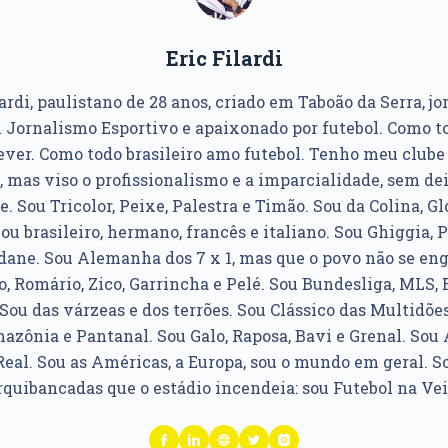
Eric Filardi
ardi, paulistano de 28 anos, criado em Taboão da Serra, jo
Jornalismo Esportivo e apaixonado por futebol. Como to
ver. Como todo brasileiro amo futebol. Tenho meu club
, mas viso o profissionalismo e a imparcialidade, sem dei
e. Sou Tricolor, Peixe, Palestra e Timão. Sou da Colina, Glo
u brasileiro, hermano, francês e italiano. Sou Ghiggia, P
idane. Sou Alemanha dos 7 x 1, mas que o povo não se e
, Romário, Zico, Garrincha e Pelé. Sou Bundesliga, MLS, 
Sou das várzeas e dos terrões. Sou Clássico das Multidões
azônia e Pantanal. Sou Galo, Raposa, Bavi e Grenal. Sou Á
Real. Sou as Américas, a Europa, sou o mundo em geral. So
rquibancadas que o estádio incendeia: sou Futebol na Vei