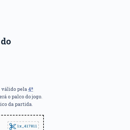
 do
 válido pela
4ª
será o palco do jogo.
ico da partida.
1x_417811