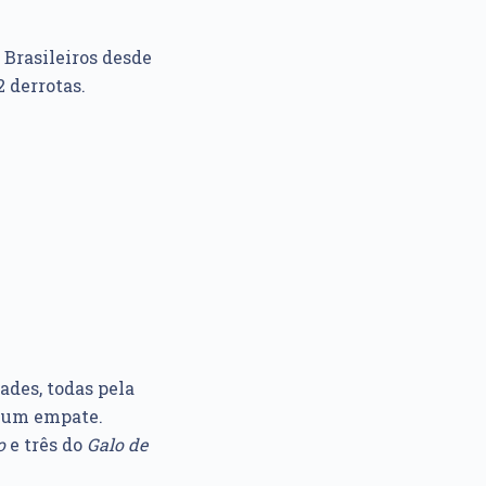
 Brasileiros desde
2 derrotas.
O
ades, todas pela
a um empate.
o
e três do
Galo de