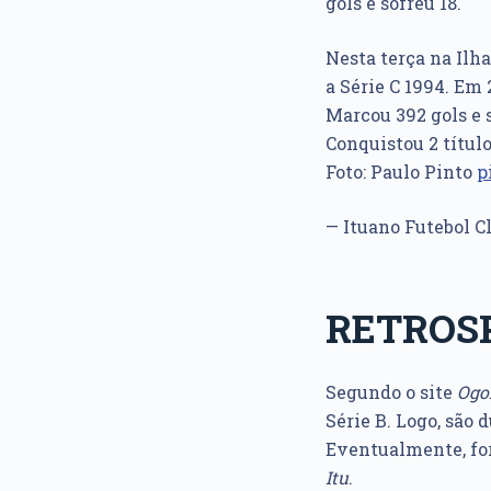
gols e sofreu 18.
Nesta terça na Ilha
a Série C 1994. Em 
Marcou 392 gols e s
Conquistou 2 título
Foto: Paulo Pinto
p
— Ituano Futebol C
RETROSP
Segundo o site
Ogo
Série B. Logo, são
Eventualmente, for
Itu
.