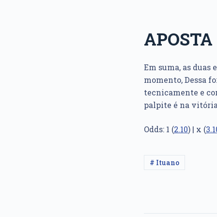
APOSTA 
Em suma, as duas e
momento, Dessa form
tecnicamente e cont
palpite é na vitóri
Odds: 1 (
2.10
) | x (
3.1
# Ituano