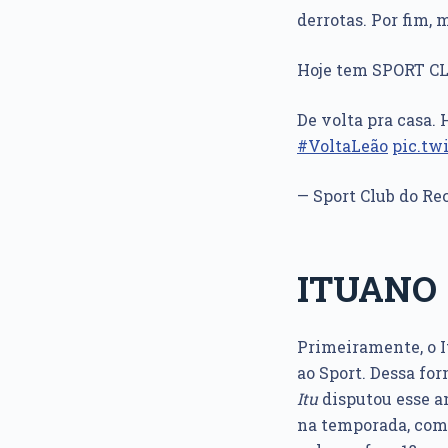
derrotas. Por fim, 
Hoje tem SPORT C
De volta pra casa. 
#VoltaLeão
pic.tw
— Sport Club do Re
ITUANO
Primeiramente, o 
ao Sport. Dessa fo
Itu
disputou esse a
na temporada, com 