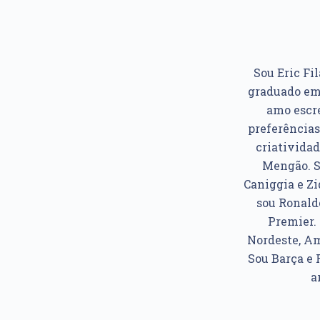
Sou Eric Fil
graduado em 
amo escre
preferências
criatividad
Mengão. So
Caniggia e Z
sou Ronaldo
Premier. 
Nordeste, Am
Sou Barça e 
a