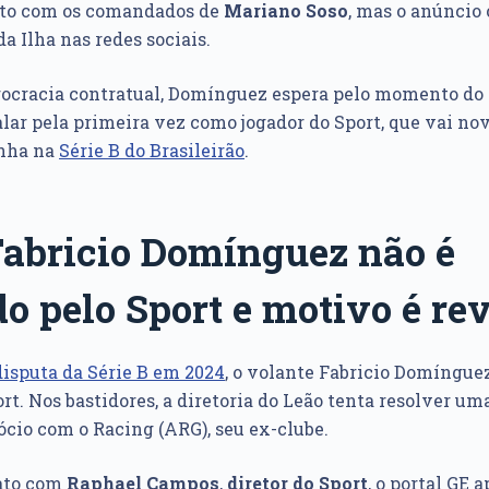
ato com os comandados de
Mariano Soso
, mas o anúncio 
da Ilha nas redes sociais.
ocracia contratual, Domínguez espera pelo momento do 
falar pela primeira vez como jogador do Sport, que vai 
nha na
Série B do Brasileirão
.
 Fabricio Domínguez não é
o pelo Sport e motivo é re
disputa da Série B em 2024
, o volante Fabricio Domínguez
rt. Nos bastidores, a diretoria do Leão tenta resolver um
ócio com o Racing (ARG), seu ex-clube.
ato com
Raphael Campos
,
diretor do Sport
, o portal GE 