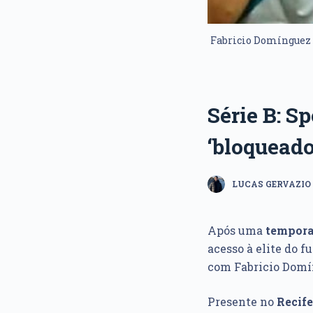
Fabricio Domínguez t
Série B: S
‘bloqueado
LUCAS GERVAZIO
Após uma
temporad
acesso à elite do f
com Fabricio Domín
Presente no
Recife