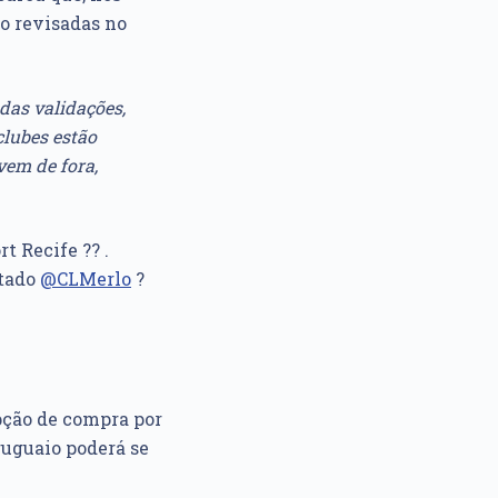
do revisadas no
das validações,
clubes estão
vem de fora,
t Recife ?? .
ntado
@CLMerlo
?
ção de compra por
ruguaio poderá se