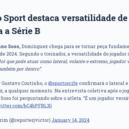
 Sport destaca versatilidade d
a a Série B
no Soso,
Domínguez chega para se tornar peça fundame
de 2024. Segundo o treinador, a versatilidade do jogador
or que pode atuar como lateral, volante e extremo, jogador v
 também por dentro”.
 Gustavo Coutinho, o
@sportrecife
confirmará o lateral e
, a qualquer momento. Na entrevista coletiva após o jog
Soso foi perguntando sobre o atleta. “É um jogador versáti
witter.com/bC4bPFRLXj
rim (@reporterjvictor)
January 14, 2024