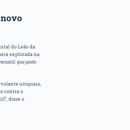
e novo
ntal do Leão da
 será explorada na
ersátil, que pode
 volante uruguaio,
o contra o
l”, disse o