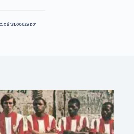
IO É ‘BLOQUEADO’