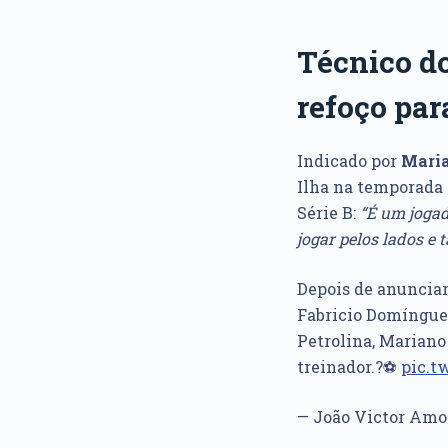
Técnico do
refoço par
Indicado por
Maria
Ilha na temporada 
Série B:
“É um jogad
jogar pelos lados e
Depois de anunciar
Fabricio Domínguez
Petrolina, Mariano 
treinador.?️⚽️
pic.t
— João Victor Amo