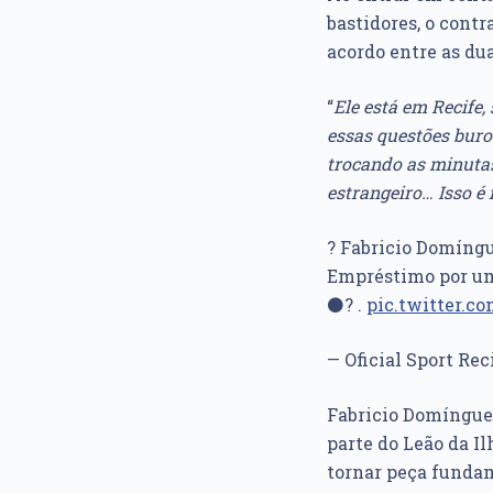
bastidores, o contr
acordo entre as dua
“
Ele está em Recife
essas questões buroc
trocando as minutas.
estrangeiro… Isso é 
? Fabricio Domíngue
Empréstimo por um
⚫️? .
pic.twitter.
— Oficial Sport Rec
Fabricio Domíngue
parte do Leão da I
tornar peça fundam