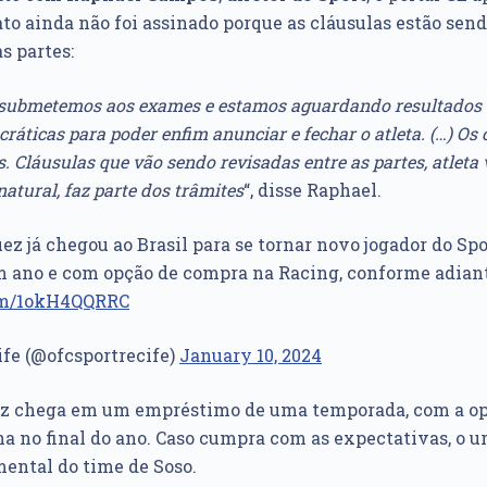
ato ainda não foi assinado porque as cláusulas estão sen
s partes:
, submetemos aos exames e estamos aguardando resultados 
ráticas para poder enfim anunciar e fechar o atleta. (…) Os 
 Cláusulas que vão sendo revisadas entre as partes, atleta 
natural, faz parte dos trâmites
“, disse Raphael.
z já chegou ao Brasil para se tornar novo jogador do Spor
 ano e com opção de compra na Racing, conforme adia
com/1okH4QQRRC
ife (@ofcsportrecife)
January 10, 2024
z chega em um empréstimo de uma temporada, com a op
lha no final do ano. Caso cumpra com as expectativas, o u
ental do time de Soso.