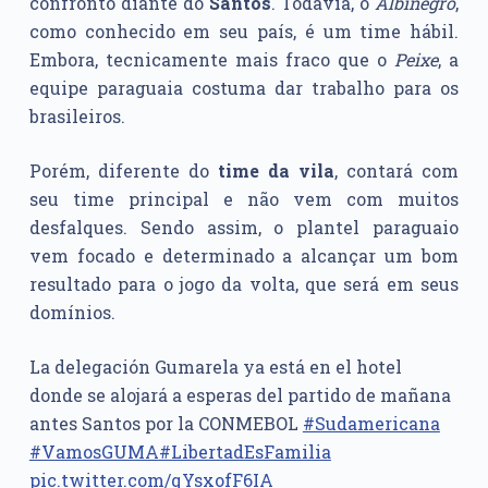
confronto diante do
Santos
. Todavia, o
Albinegro
,
como conhecido em seu país, é um time hábil.
Embora, tecnicamente mais fraco que o
Peixe
, a
equipe paraguaia costuma dar trabalho para os
brasileiros.
Porém, diferente do
time da vila
, contará com
seu time principal e não vem com muitos
desfalques. Sendo assim, o plantel paraguaio
vem focado e determinado a alcançar um bom
resultado para o jogo da volta, que será em seus
domínios.
La delegación Gumarela ya está en el hotel
donde se alojará a esperas del partido de mañana
antes Santos por la CONMEBOL
#Sudamericana
#VamosGUMA
#LibertadEsFamilia
pic.twitter.com/qYsxofF6IA