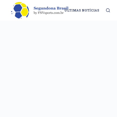
S
ÚLTIMAS NOTÍCIAS
CLAS
k
i
p
t
o
c
o
n
t
e
n
t