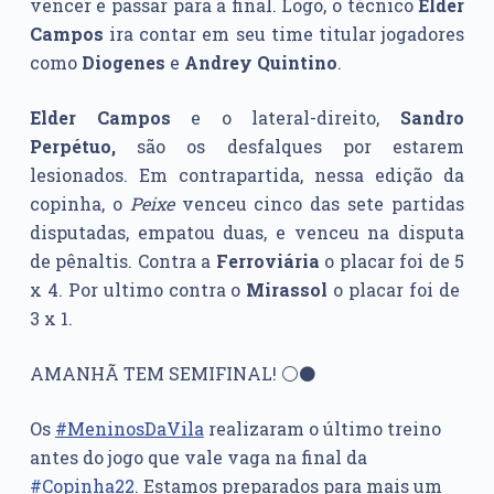
vencer e passar para a final. Logo, o técnico
Elder
Campos
ira contar em seu time titular jogadores
como
Diogenes
e
Andrey Quintino
.
Elder Campos
e o lateral-direito,
Sandro
Perpétuo,
são os desfalques por estarem
lesionados. Em contrapartida, nessa edição da
copinha, o
Peixe
venceu cinco das sete partidas
disputadas, empatou duas, e venceu na disputa
de pênaltis. Contra a
Ferroviária
o placar foi de 5
x 4. Por ultimo contra o
Mirassol
o placar foi de
3 x 1.
AMANHÃ TEM SEMIFINAL! ⚪⚫
Os
#MeninosDaVila
realizaram o último treino
antes do jogo que vale vaga na final da
#Copinha22
. Estamos preparados para mais um