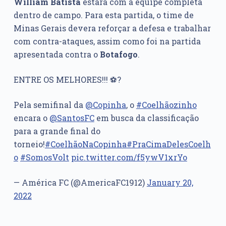
William Batista
estará com a equipe completa
dentro de campo. Para esta partida, o time de
Minas Gerais devera reforçar a defesa e trabalhar
com contra-ataques, assim como foi na partida
apresentada contra o
Botafogo
.
ENTRE OS MELHORES!!! ⚽?
Pela semifinal da
@Copinha
, o
#Coelhãozinho
encara o
@SantosFC
em busca da classificação
para a grande final do
torneio!
#CoelhãoNaCopinha
#PraCimaDelesCoelh
o
#SomosVolt
pic.twitter.com/f5ywV1xrYo
— América FC (@AmericaFC1912)
January 20,
2022