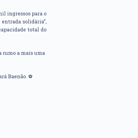
il ingressos para o
entrada solidária”,
capacidade total do
ia rumo a mais uma
ará Baenão. ⚽