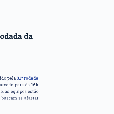
rodada da
ido pela
31ª rodada
marcado para às
16h
e, as equipes estão
 buscam se afastar