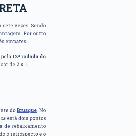
PRETA
 sete vezes. Sendo
antagem. Por outro
rês empates.
a pela
12ª rodada do
car de 2 x 1.
ante do
Brusque
. No
ca
está dois pontos
ona de rebaixamento
do o retrospecto e o