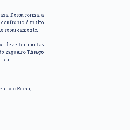
asa. Dessa forma, a
e confronto é muito
 de rebaixamento.
ão deve ter muitas
 do zagueiro
Thiago
dico.
rentar o Remo,