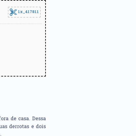
1x_417811
 fora de casa. Dessa
as derrotas e dois
.