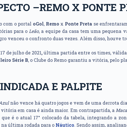
PECTO –REMO X PONTE 
o com o portal
oGol
,
Remo
x
Ponte Preta
se enfrentaram
tórias para o
Leão
, a equipe da casa tem uma pequena v
egro venceu o confronto duas vezes. Além disso, houve t
17 de julho de 2021
,
última partida entre os times, válid
eiro Série B
, o Clube do Remo garantiu a vitória, pelo pla
INDICADA E PALPITE
Azul
não vence há quatro jogos e vem de uma derrota di
e vitória em casa é ainda maior. Em contrapartida, a
Maca
, que é o atual 17° colocado da tabela, integrando a z
 na última rodada para o
Náutico
. Sendo assim, analisan