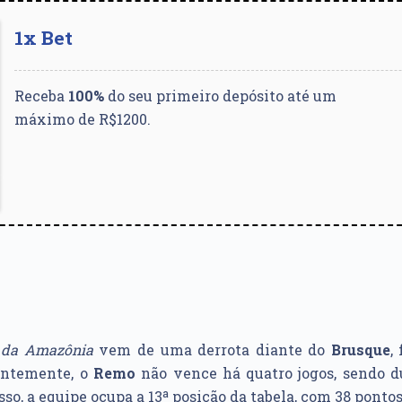
1x Bet
Receba
100%
do seu primeiro depósito até um
máximo de R$1200.
 da Amazônia
vem de uma derrota diante do
Brusque
,
entemente, o
Remo
não vence há quatro jogos, sendo du
so, a equipe ocupa a 13ª posição da tabela, com 38 pontos