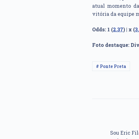
atual momento das
vitória da equipe m
Odds: 1 (
2.37
) | x (
3
Foto destaque: D
# Ponte Preta
Sou Eric Fil