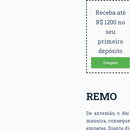
Receba até
R$ 1200 no
seu
primeiro
depósito
Coupon
REMO
De antemão, o
Rei
maneira, consequ
empates. Diante dis