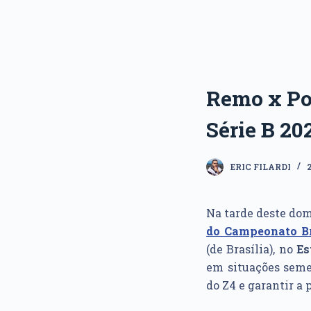
Remo x Pon
Série B 20
ERIC FILARDI
Na tarde deste dom
do Campeonato Bra
(de Brasília), no
Es
em situações seme
do Z4 e garantir a