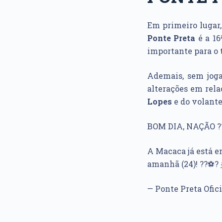
Em primeiro lugar
Ponte Preta
é a 16
importante para o t
Ademais, sem joga
alterações em rela
Lopes
e do volant
BOM DIA, NAÇÃO ?
A Macaca já está e
amanhã (24)! ??⚽️?
— Ponte Preta Ofic