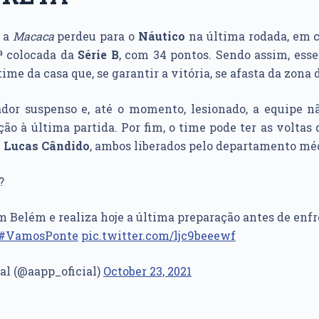
, a
Macaca
perdeu para o
Náutico
na última rodada, em c
ª colocada da
Série B
, com 34 pontos. Sendo assim, ess
ime da casa que, se garantir a vitória, se afasta da zona
dor suspenso e, até o momento, lesionado, a equipe n
ção à última partida. Por fim, o time pode ter as voltas
e
Lucas Cândido
, ambos liberados pelo departamento mé
?
m Belém e realiza hoje a última preparação antes de enf
#VamosPonte
pic.twitter.com/ljc9beeewf
ial (@aapp_oficial)
October 23, 2021