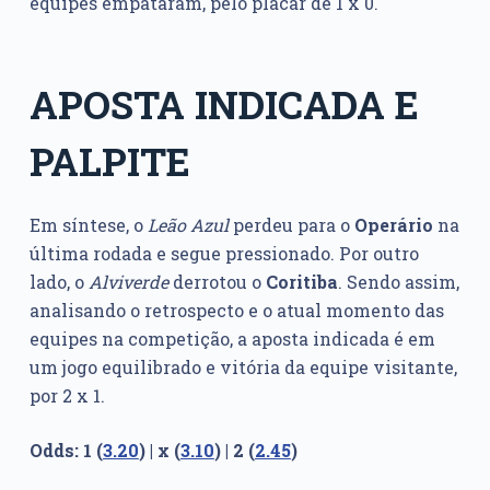
equipes empataram, pelo placar de 1 x 0.
APOSTA INDICADA E
PALPITE
Em síntese, o
Leão Azul
perdeu para o
Operário
na
última rodada e segue pressionado. Por outro
lado, o
Alviverde
derrotou o
Coritiba
. Sendo assim,
analisando o retrospecto e o atual momento das
equipes na competição, a aposta indicada é em
um jogo equilibrado e vitória da equipe visitante,
por 2 x 1.
Odds: 1 (
3.20
) | x (
3.10
) | 2 (
2.45
)