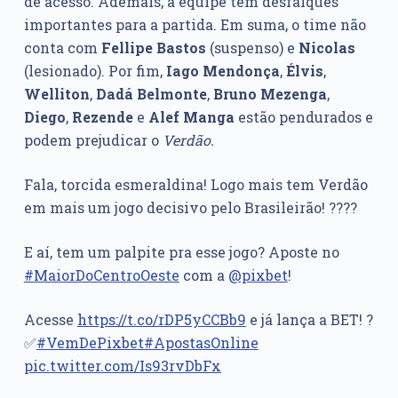
de acesso. Ademais, a equipe tem desfalques
importantes para a partida. Em suma, o time não
conta com
Fellipe Bastos
(suspenso) e
Nicolas
(lesionado). Por fim,
Iago Mendonça
,
Élvis
,
Welliton
,
Dadá Belmonte
,
Bruno Mezenga
,
Diego
,
Rezende
e
Alef Manga
estão pendurados e
podem prejudicar o
Verdão.
Fala, torcida esmeraldina! Logo mais tem Verdão
em mais um jogo decisivo pelo Brasileirão! ????
E aí, tem um palpite pra esse jogo? Aposte no
#MaiorDoCentroOeste
com a
@pixbet
!
Acesse
https://t.co/rDP5yCCBb9
e já lança a BET! ?
✅
#VemDePixbet
#ApostasOnline
pic.twitter.com/Is93rvDbFx