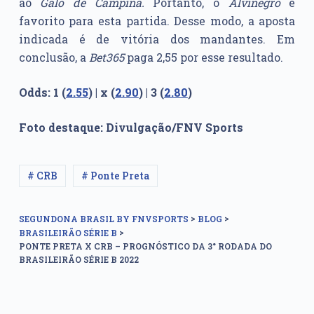
ao
Galo de Campina.
Portanto, o
Alvinegro
é
favorito para esta partida. Desse modo, a aposta
indicada é de vitória dos mandantes. Em
conclusão, a
Bet365
paga 2,55 por esse resultado.
Odds: 1 (
2.55
) | x (
2.90
) | 3 (
2.80
)
Foto destaque: Divulgação/FNV Sports
# CRB
# Ponte Preta
>
>
SEGUNDONA BRASIL BY FNVSPORTS
BLOG
>
BRASILEIRÃO SÉRIE B
PONTE PRETA X CRB – PROGNÓSTICO DA 3° RODADA DO
BRASILEIRÃO SÉRIE B 2022