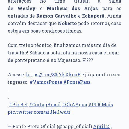
alterações no time titular: a saída
de
Wesley
e
Matheus dos Anjos
para as
entradas de
Ramon Carvalho
e
Echaporã.
Ainda
convém destacar que
Noberto
pode retornar, caso
esteja em boas condições físicas.
Com treino técnico, finalizamos mais um dia de
trabalho! Sábado a bola rola na nossa casa e lugar
de pontepretano é no Majestoso. ☑️???
Acesse:
https://t.co/83jYkXkouE
e já garanta o seu
ingresso.
#VamosPonte
#PontePass
.
.
.
#PixBet
#CortagBrasil
#OhAAgua
#1900Mais
pic.twitter.com/aiJIeJwdti
— Ponte Preta Oficial (@aapp_oficial)
April 21,