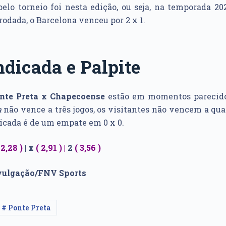
elo torneio foi nesta edição, ou seja, na temporada 202
 rodada, o Barcelona venceu por 2 x 1.
ndicada e Palpite
nte Preta x Chapecoense
estão em momentos parecidos
a
não vence a três jogos, os visitantes não vencem a qua
dicada é de um empate em 0 x 0.
(
2,28
)
|
x
(
2,91
) |
2
(
3,56
)
ivulgação/FNV Sports
# Ponte Preta