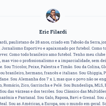
Eric Filardi
ardi, paulistano de 28 anos, criado em Taboão da Serra, jo
Jornalismo Esportivo e apaixonado por futebol. Como to
ver. Como todo brasileiro amo futebol. Tenho meu club
, mas viso o profissionalismo e a imparcialidade, sem dei
e. Sou Tricolor, Peixe, Palestra e Timão. Sou da Colina, Glo
u brasileiro, hermano, francês e italiano. Sou Ghiggia, P
idane. Sou Alemanha dos 7 x 1, mas que o povo não se e
, Romário, Zico, Garrincha e Pelé. Sou Bundesliga, MLS, 
Sou das várzeas e dos terrões. Sou Clássico das Multidões
azônia e Pantanal. Sou Galo, Raposa, Bavi e Grenal. Sou Á
Real. Sou as Américas, a Europa, sou o mundo em geral. So