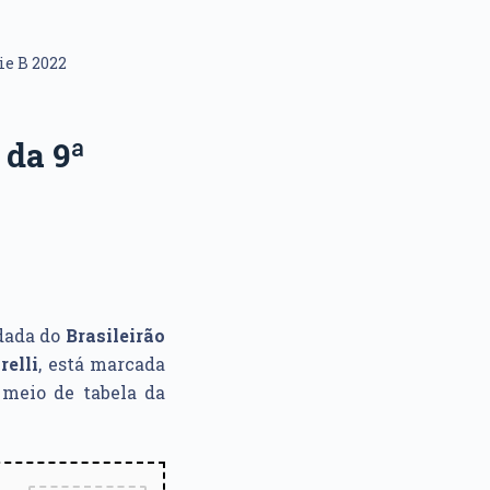
ie B 2022
 da 9ª
dada do
Brasileirão
relli
, está marcada
o meio de tabela da