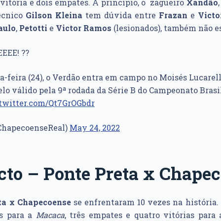
 vitória e dois empates. A princípio, o zagueiro
Xandão
técnico
Gilson Kleina
tem dúvida entre
Frazan
e
Victo
aulo
,
Petotti
e
Victor
Ramos
(lesionados), também não es
EEE! ??
a-feira (24), o Verdão entra em campo no Moisés Lucarell
lo válido pela 9ª rodada da Série B do Campeonato Brasil
.twitter.com/Qt7GrOGbdr
ChapecoenseReal)
May 24, 2022
cto – Ponte Preta x Chape
ta x Chapecoense
se enfrentaram 10 vezes na história.
as para a
Macaca
, três empates e quatro vitórias para