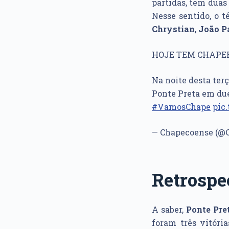
partidas, tem duas
Nesse sentido, o 
Chrystian
,
João P
HOJE TEM CHAPEE
Na noite desta terç
Ponte Preta em due
#VamosChape
pic
— Chapecoense (@
Retrospe
A saber,
Ponte Pre
foram três vitóri