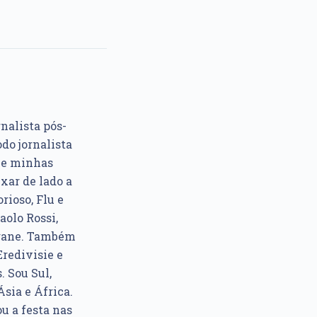
rnalista pós-
do jornalista
e e minhas
xar de lado a
rioso, Flu e
aolo Rossi,
ngane. Também
Eredivisie e
. Sou Sul,
sia e África.
u a festa nas