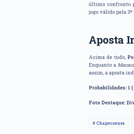
último confronto p
jogo válido pela 3ª
Aposta I
Acima de tudo,
Po
Enquanto a
Macac
assim, a aposta in
Probabilidades: 1
Foto Destaque: D
# Chapecoense