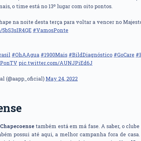
ais, o time está no 13º lugar com oito pontos.
hape na noite desta terça para voltar a vencer no Majesto
co/5bS3sIR4QE
#VamosPonte
asil
#OhAAgua
#1900Mais
#BildDiagnóstico
#GoCare
#
PonTV
pic.twitter.com/AUNJPiEd6J
ial (@aapp_oficial)
May 24, 2022
ense
a
Chapecoense
também está em má fase. A saber, o clube
mbém possui até aqui, a melhor campanha fora de casa.