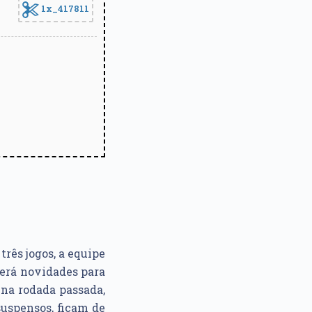
1x_417811
três jogos, a equipe
erá novidades para
na rodada passada,
 suspensos, ficam de