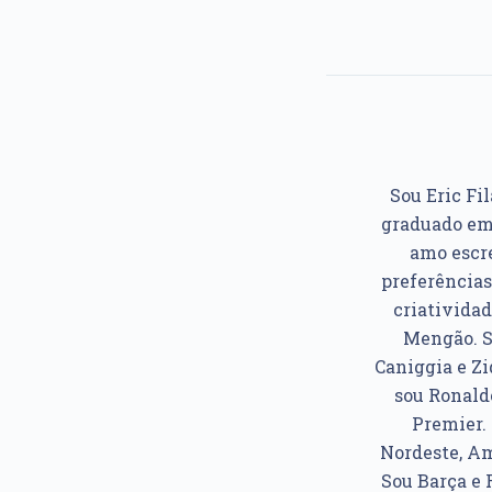
Sou Eric Fil
graduado em 
amo escre
preferências
criatividad
Mengão. So
Caniggia e Z
sou Ronaldo
Premier. 
Nordeste, Am
Sou Barça e 