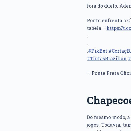
fora do duelo. Adem
Ponte enfrenta a C
tabela –
https://t.
.
.
.
#PixBet
#CortagBr
#TintasBrazilian
#
— Ponte Preta Ofic
Chapeco
Do mesmo modo, 
jogos. Todavia, ta