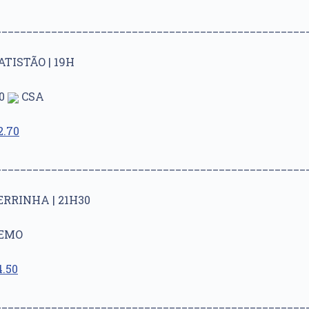
__________________________________________________
ATISTÃO |
19H
 0
CSA
2.70
__________________________________________________
ERRINHA |
21H30
EMO
4.50
__________________________________________________