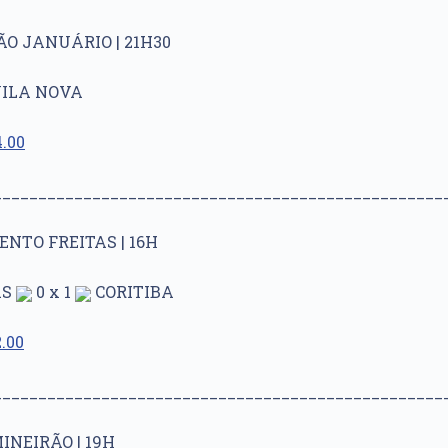
ÃO JANUÁRIO |
21H30
ILA NOVA
4.00
__________________________________________________
ENTO FREITAS |
16H
AS
0 x 1
CORITIBA
2.00
__________________________________________________
INEIRÃO |
19H