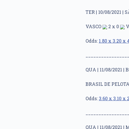
TER | 10/08/2021 |
S
VASCO
2 x 0
V
Odds:
1.80 x 3.20 x 
________________
QUA | 11/08/2021 |
B
BRASIL DE PELOT
Odds:
3.60 x 3.10 x 
________________
QUA | 11/08/2021 |
M