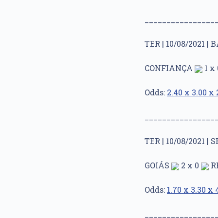
________________
TER | 10/08/2021 |
B
CONFIANÇA
1 x
Odds:
2.40 x 3.00 x 
________________
TER | 10/08/2021 |
S
GOIÁS
2 x 0
R
Odds:
1.70 x 3.30 x 
________________