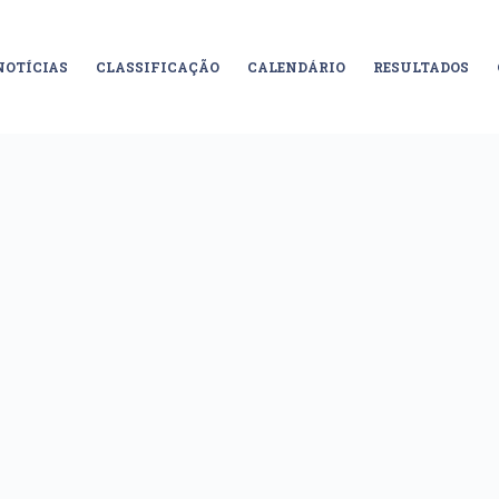
NOTÍCIAS
CLASSIFICAÇÃO
CALENDÁRIO
RESULTADOS