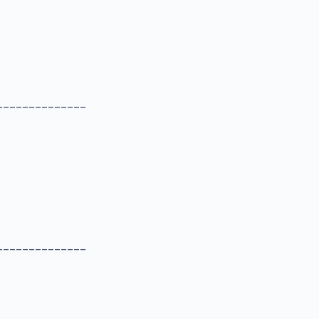
______________
______________