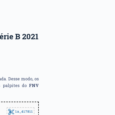
érie B 2021
ada. Desse modo, os
s palpites do
FNV
1x_417811