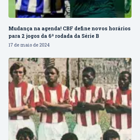
Mudança na agenda! CBF define novos horários
para 2 jogos da 6ª rodada da Série B
17 de maio de 2024