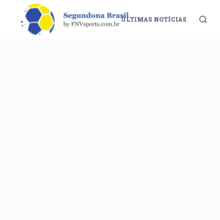
S
ÚLTIMAS NOTÍCIAS
CLAS
k
i
p
t
o
c
o
n
t
e
n
t