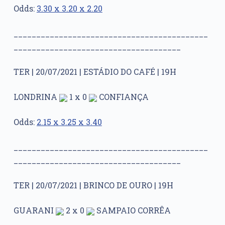
Odds:
3.30 x 3.20 x 2.20
___________________________________________
_____________________________________
TER | 20/07/2021 |
ESTÁDIO DO CAFÉ |
19H
LONDRINA
1 x 0
CONFIANÇA
Odds:
2.15 x 3.25 x 3.40
___________________________________________
_____________________________________
TER | 20/07/2021 |
BRINCO DE OURO |
19H
GUARANI
2 x 0
SAMPAIO CORRÊA