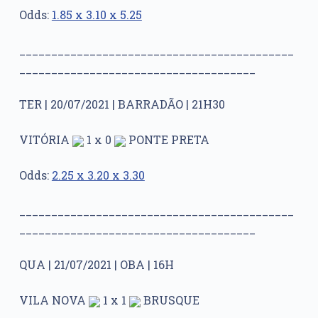
Odds:
1.85 x 3.10 x 5.25
___________________________________________
_____________________________________
TER | 20/07/2021 |
BARRADÃO |
21H30
VITÓRIA
1 x 0
PONTE PRETA
Odds:
2.25 x 3.20 x 3.30
___________________________________________
_____________________________________
QUA | 21/07/2021 |
OBA |
16H
VILA NOVA
1 x 1
BRUSQUE