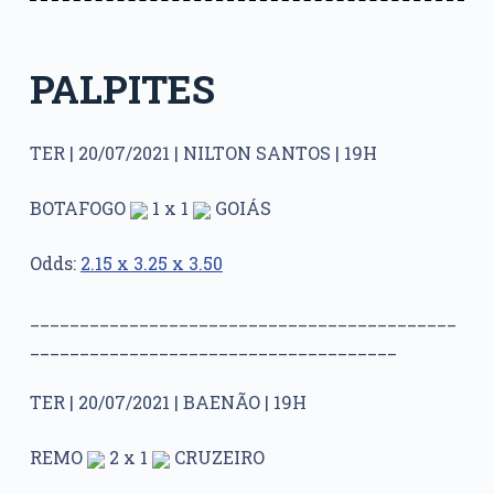
PALPITES
TER | 20/07/2021 |
NILTON SANTOS |
19H
BOTAFOGO
1 x 1
GOIÁS
Odds:
2.15 x 3.25 x 3.50
___________________________________________
_____________________________________
TER | 20/07/2021 |
BAENÃO |
19H
REMO
2 x 1
CRUZEIRO