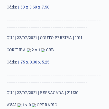
Odds:
1.53 x 3.60 x 7.50
___________________________________________
_____________________________________
QUI | 22/07/2021 |
COUTO PEREIRA |
19H
CORITIBA
2 x 1
CRB
Odds:
1.75 x 3.30 x 5.25
___________________________________________
_____________________________________
QUI | 22/07/2021 |
RESSACADA |
21H30
AVAÍ
1 x 0
OPERÁRIO