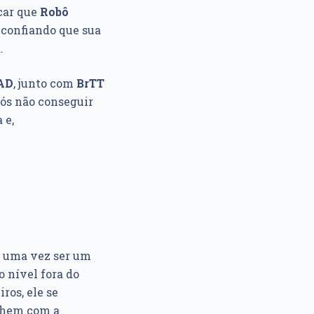
car que
Robô
 confiando que sua
.
AD
, junto com
BrTT
pós não conseguir
 e,
s uma vez ser um
 nível fora do
ros, ele se
onhem com a