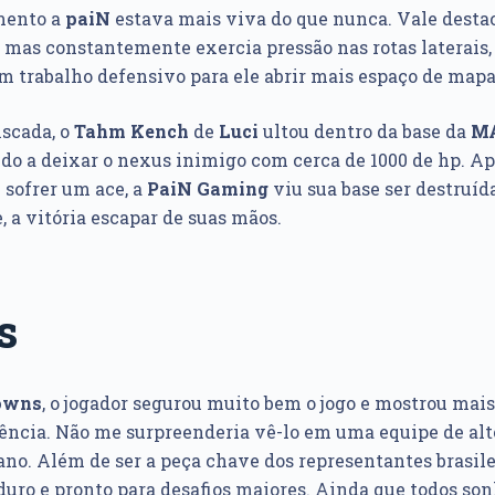
mento a
paiN
estava mais viva do que nunca. Vale desta
, mas constantemente exercia pressão nas rotas laterais,
m trabalho defensivo para ele abrir mais espaço de mapa
scada, o
Tahm Kench
de
Luci
ultou dentro da base da
M
ndo a deixar o nexus inimigo com cerca de 1000 de hp. A
 sofrer um ace, a
PaiN Gaming
viu sua base ser destruída
a vitória escapar de suas mãos.
s
owns
, o jogador segurou muito bem o jogo e mostrou mai
ência. Não me surpreenderia vê-lo em uma equipe de alto
no. Além de ser a peça chave dos representantes brasilei
uro e pronto para desafios maiores. Ainda que todos s