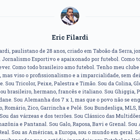
Eric Filardi
ardi, paulistano de 28 anos, criado em Taboão da Serra, jo
Jornalismo Esportivo e apaixonado por futebol. Como to
ver. Como todo brasileiro amo futebol. Tenho meu club
, mas viso o profissionalismo e a imparcialidade, sem dei
e. Sou Tricolor, Peixe, Palestra e Timão. Sou da Colina, Glo
u brasileiro, hermano, francês e italiano. Sou Ghiggia, P
idane. Sou Alemanha dos 7 x 1, mas que o povo não se e
, Romário, Zico, Garrincha e Pelé. Sou Bundesliga, MLS, 
Sou das várzeas e dos terrões. Sou Clássico das Multidões
azônia e Pantanal. Sou Galo, Raposa, Bavi e Grenal. Sou Á
Real. Sou as Américas, a Europa, sou o mundo em geral. So