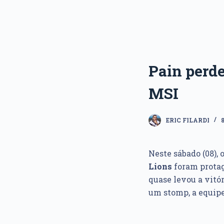
Pain perde
MSI
ERIC FILARDI
Neste sábado (08), 
Lions
foram protag
quase levou a vitór
um stomp, a equipe