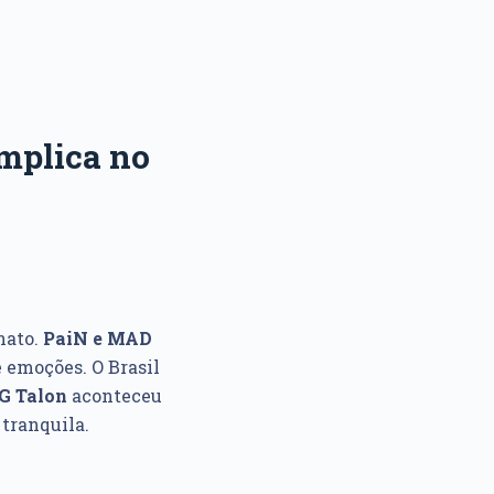
omplica no
nato.
PaiN e MAD
 emoções. O Brasil
G Talon
aconteceu
 tranquila.