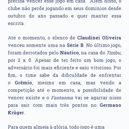
precisa vencer esse jogo em casa. Além disso, o
clube não perde jogando em seus domínios desde
outubro do ano passado e quer manter essa
escrita.
Até o momento, o elenco de
Claudinei Oliveira
venceu somente uma na
Série B
. No último jogo,
foram derrotados pelo
Náutico
, na casa do
Timbu
,
por 2 x 0. Apesar de ter feito um bom jogo, o
adversário foi mais eficiente e saiu vitorioso. Por
fim, o time sabe da dificuldade de enfrentar
o
Grêmio
, mesmo em casa, mas vendo a
competição até o momento, a possibilidade de
vencer existe e o
Fantasma
vai se agarrar nisso
para sair com mais três pontos no
Germano
Krüger
.
Para quem almeja à glória, todo jogo é uma