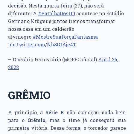
decisão. Nesta quarta-feira (27), não será
diferente! A
#BatalhaDos110
acontece no Estádio
Germano Krüger e juntos iremos transformar
nossa casa em um caldeirão
alvinegro.
#MostreSuaForçaFantasma
pic.twitter.com/Nh8G1Aje4T
— Operário Ferroviário (@OFECoficial)
April 25,
2022
GRÊMIO
A princípio, a
Série B
não começou nada bem
para o
Grêmio
, mas o time já conseguiu sua
primeira vitória. Dessa forma, o torcedor parece