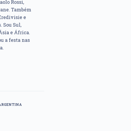
aolo Rossi,
ngane. Também
Eredivisie e
. Sou Sul,
sia e África.
u a festa nas
a.
 ARGENTINA