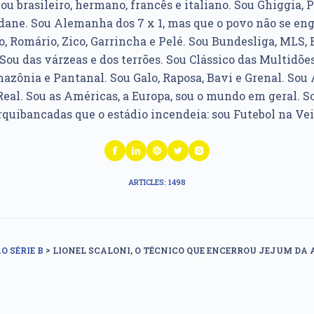
u brasileiro, hermano, francês e italiano. Sou Ghiggia, P
idane. Sou Alemanha dos 7 x 1, mas que o povo não se e
, Romário, Zico, Garrincha e Pelé. Sou Bundesliga, MLS, 
Sou das várzeas e dos terrões. Sou Clássico das Multidões
azônia e Pantanal. Sou Galo, Raposa, Bavi e Grenal. Sou Á
Real. Sou as Américas, a Europa, sou o mundo em geral. So
rquibancadas que o estádio incendeia: sou Futebol na Vei
ARTICLES: 1498
>
O SÉRIE B
LIONEL SCALONI, O TÉCNICO QUE ENCERROU JEJUM DA