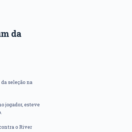
jum da
 da seleção na
o jogador, esteve
.
contra o River