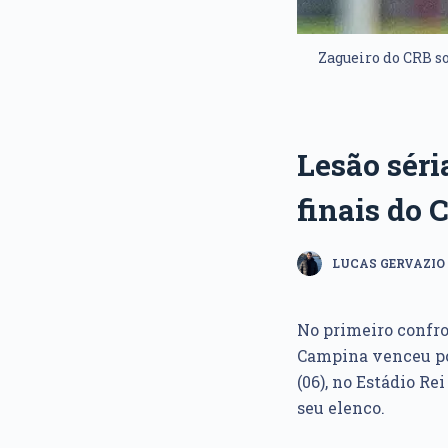
Zagueiro do CRB so
Lesão séri
finais do
LUCAS GERVAZIO
No primeiro confr
Campina venceu por
(06), no Estádio R
seu elenco.