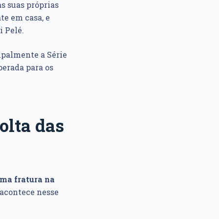
s suas próprias
te em casa, e
i Pelé.
ipalmente a Série
perada para os
olta das
uma fratura na
e acontece nesse