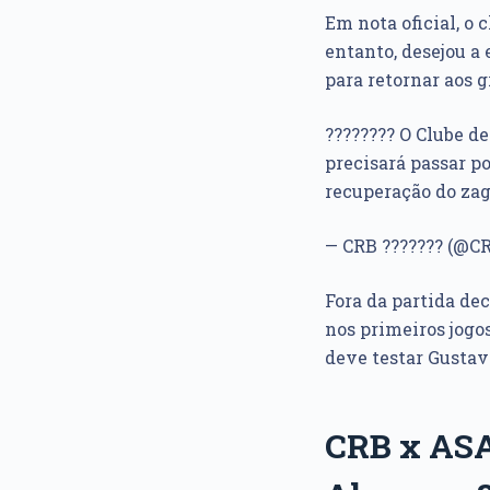
Em nota oficial, o
entanto, desejou a
para retornar aos 
???????? O Clube d
precisará passar p
recuperação do zag
— CRB ??????? (@CR
Fora da partida de
nos primeiros jogos
deve testar Gustav
CRB x ASA