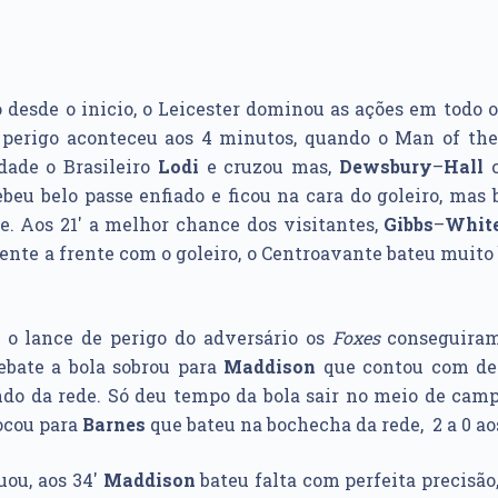
desde o inicio, o Leicester dominou as ações em todo 
 perigo aconteceu aos 4 minutos, quando o Man of t
dade o Brasileiro
Lodi
e cruzou mas,
Dewsbury
–
Hall
c
beu belo passe enfiado e ficou na cara do goleiro, mas
e. Aos 21′ a melhor chance dos visitantes,
Gibbs
–
Whit
rente a frente com o goleiro, o Centroavante bateu muito 
s o lance de perigo do adversário os
Foxes
conseguiram
ebate a bola sobrou para
Maddison
que contou com d
do da rede. Só deu tempo da bola sair no meio de camp
ocou para
Barnes
que bateu na bochecha da rede, 2 a 0 aos
uou, aos 34′
Maddison
bateu falta com perfeita precisão,