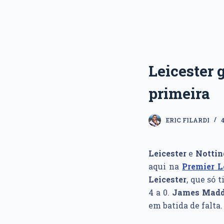
Leicester 
primeira
ERIC FILARDI
Leicester
e
Nottin
aqui na
Premier
L
Leicester
, que só 
4 a 0.
James
Madd
em batida de falta.