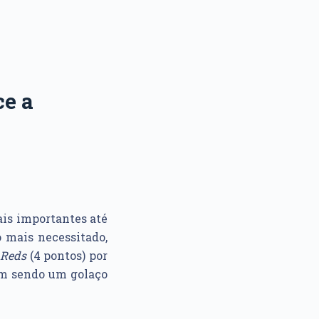
ce a
is importantes até
o mais necessitado,
Reds
(4 pontos) por
um sendo um golaço