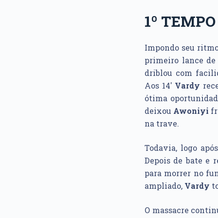
1º TEMPO
Impondo seu ritmo 
primeiro lance de
driblou com facili
Aos 14′
Vardy
rece
ótima oportunidad
deixou
Awoniyi
f
na trave.
Todavia, logo apó
Depois de bate e r
para morrer no fun
ampliado,
Vardy
t
O massacre contin