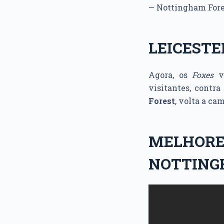
— Nottingham For
LEICESTE
Agora, os
Foxes
vo
visitantes, contr
Forest
, volta a c
MELHOR
NOTTING