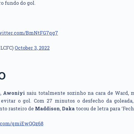
ro fundo do gol.
twitter.com/BmNtFG7qg7
@LCFC)
October 3, 2022
O
o,
Awoniyi
saiu totalmente sozinho na cara de Ward, 
 evitar o gol. Com 27 minutos o desfecho da goleada,
to rasteiro de
Maddison
,
Daka
tocou de letra para ‘Fech
r.com/qmiEwQQz68