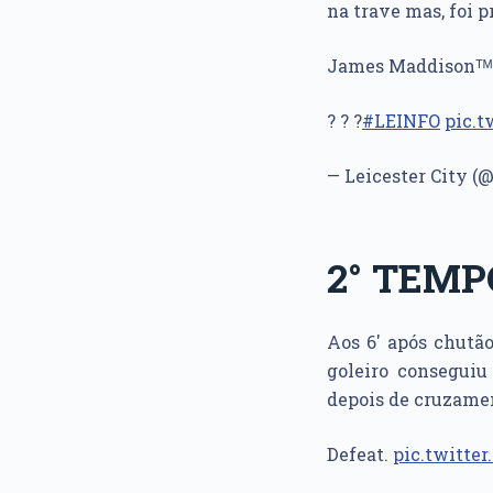
na trave mas, foi p
James Maddisonᵀᴹ
? ? ?
#LEINFO
pic.
— Leicester City (
2° TEMP
Aos 6′
após chutã
goleiro conseguiu
depois de cruzamen
Defeat.
pic.twitte