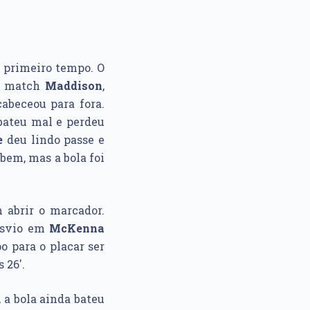
o primeiro tempo. O
he match
Maddison
,
abeceou para fora.
 bateu mal e perdeu
e
deu lindo passe e
bem, mas a bola foi
 abrir o marcador.
esvio em
McKenna
o para o placar ser
 26′.
 a bola ainda bateu