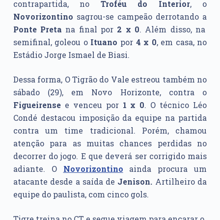
contrapartida, no
Troféu do Interior
, o
Novorizontino
sagrou-se campeão derrotando a
Ponte Preta
na final por
2 x 0
. Além disso, na
semifinal, goleou o
Ituano
por
4 x 0
, em casa, no
Estádio Jorge Ismael de Biasi.
Dessa forma, O Tigrão do Vale estreou também no
sábado (29), em Novo Horizonte, contra o
Figueirense
e venceu por
1 x 0
. O técnico Léo
Condé destacou imposição da equipe na partida
contra um time tradicional. Porém, chamou
atenção para as muitas chances perdidas no
decorrer do jogo. E que deverá ser corrigido mais
adiante. O
Novorizontino
ainda procura um
atacante desde a saída de
Jenison.
Artilheiro da
equipe do paulista, com cinco gols.
Tigre treina no CT e segue viagem para encarar o