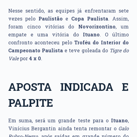
Nesse sentido, as equipes já enfrentaram sete
vezes pelo
Paulistão
e
Copa Paulista
. Assim,
foram cinco vitórias do
Novorizontino
, um
empate e uma vitória do
Ituano
. O último
confronto aconteceu pelo
Troféu do Interior do
Campeonato Paulista
e teve goleada do
Tigre do
Vale
por
4 x 0
.
APOSTA INDICADA E
PALPITE
Em suma, será um grande teste para o
Ituano
,
Vinícius Bergantin ainda tenta remontar o
Galo
Rubro-Negro,
após saídas em grande número do