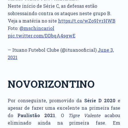
Neste início de Série C, as defesas estão
sobressaindo contra os ataques neste grupo B.
Veja a matéria no site
https://t.co/wZo9IvrHWB
Foto:
@mschincariol
pic.twitter.com/DDbqA4sgwE
— Ituano Futebol Clube (@ituanooficial)
June 3,
2021
NOVORIZONTINO
Por conseguinte, promovido da
Série D 2020
e
apesar de fazer uma excelente na primeira fase
do
Paulistão 2021
. O
Tigre Valente
acabou
eliminado ainda na primeira fase. Em