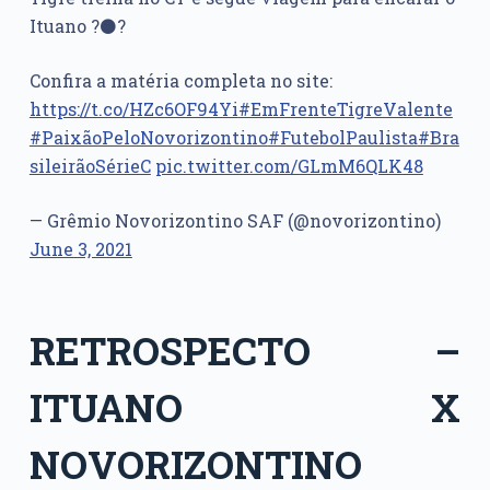
Ituano ?⚫?
Confira a matéria completa no site:
https://t.co/HZc6OF94Yi
#EmFrenteTigreValente
#PaixãoPeloNovorizontino
#FutebolPaulista
#Bra
sileirãoSérieC
pic.twitter.com/GLmM6QLK48
— Grêmio Novorizontino SAF (@novorizontino)
June 3, 2021
RETROSPECTO –
ITUANO X
NOVORIZONTINO