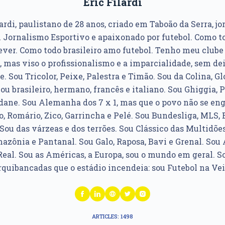
Eric Filardi
ardi, paulistano de 28 anos, criado em Taboão da Serra, jo
Jornalismo Esportivo e apaixonado por futebol. Como to
ver. Como todo brasileiro amo futebol. Tenho meu club
, mas viso o profissionalismo e a imparcialidade, sem dei
e. Sou Tricolor, Peixe, Palestra e Timão. Sou da Colina, Glo
u brasileiro, hermano, francês e italiano. Sou Ghiggia, P
idane. Sou Alemanha dos 7 x 1, mas que o povo não se e
, Romário, Zico, Garrincha e Pelé. Sou Bundesliga, MLS, 
Sou das várzeas e dos terrões. Sou Clássico das Multidões
azônia e Pantanal. Sou Galo, Raposa, Bavi e Grenal. Sou Á
Real. Sou as Américas, a Europa, sou o mundo em geral. So
rquibancadas que o estádio incendeia: sou Futebol na Vei
ARTICLES: 1498