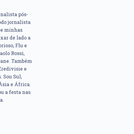
rnalista pós-
do jornalista
e e minhas
xar de lado a
rioso, Flu e
aolo Rossi,
ngane. Também
Eredivisie e
. Sou Sul,
sia e África.
u a festa nas
a.