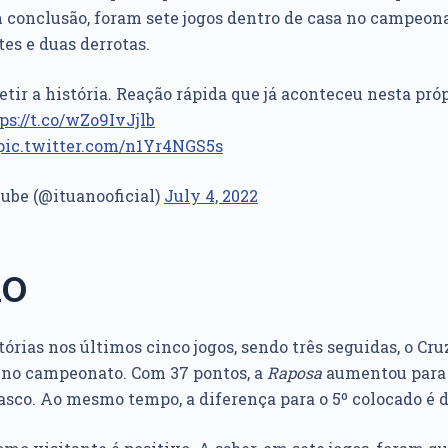
m conclusão, foram sete jogos dentro de casa no campeon
tes e duas derrotas.
tir a história. Reação rápida que já aconteceu nesta própr
ps://t.co/wZo9IvJjlb
pic.twitter.com/n1Yr4NGS5s
lube (@ituanooficial)
July 4, 2022
RO
órias nos últimos cinco jogos, sendo três seguidas, o Cr
 no campeonato. Com 37 pontos, a
Raposa
aumentou para 
Vasco. Ao mesmo tempo, a diferença para o 5º colocado é d