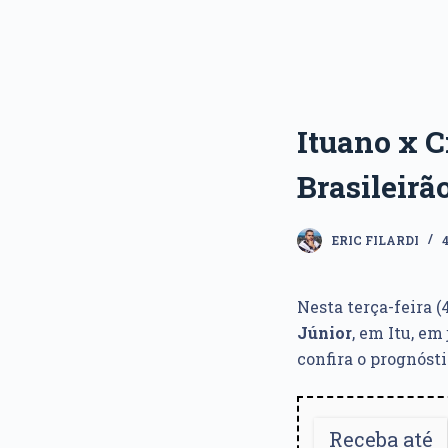
Ituano x C
Brasileirã
ERIC FILARDI
Nesta terça-feira (4
Júnior
, em Itu, em
confira o prognósti
Receba até