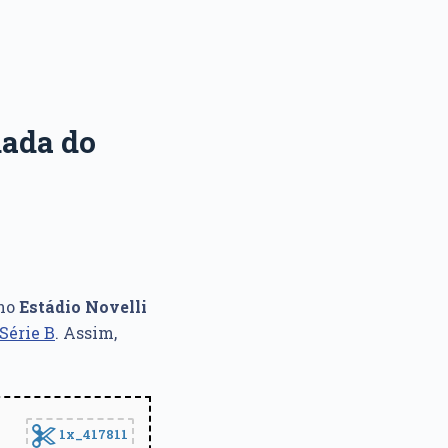
dada do
no
Estádio Novelli
Série B
. Assim,
1x_417811