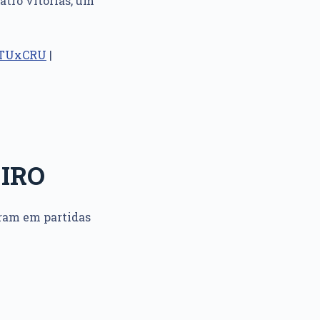
atro vitórias, um
ITUxCRU
|
IRO
aram em partidas