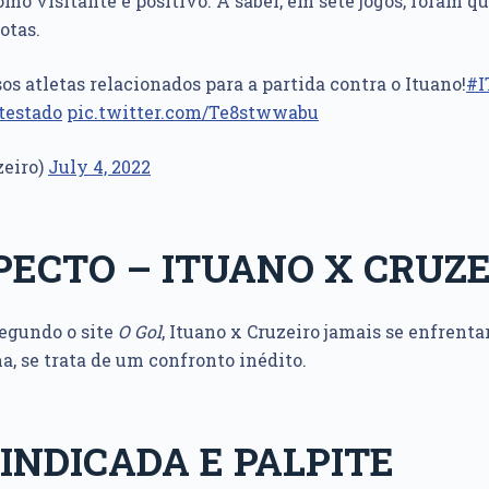
mo visitante é positivo. A saber, em sete jogos, foram qu
otas.
sos atletas relacionados para a partida contra o Ituano!
#
testado
pic.twitter.com/Te8stwwabu
zeiro)
July 4, 2022
ECTO – ITUANO X CRUZE
segundo o site
O Gol
, Ituano x Cruzeiro jamais se enfrent
ma, se trata de um confronto inédito.
INDICADA E PALPITE