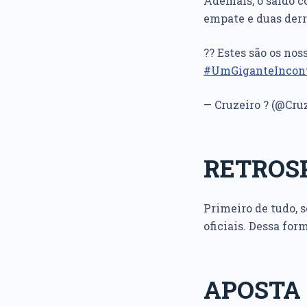
Ademais, o saldo co
empate e duas derr
?? Estes são os nos
#UmGiganteIncon
— Cruzeiro ? (@Cru
RETROSP
Primeiro de tudo, 
oficiais. Dessa for
APOSTA 