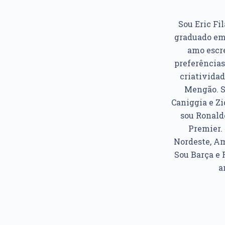
Sou Eric Fil
graduado em 
amo escre
preferências
criatividad
Mengão. So
Caniggia e Z
sou Ronaldo
Premier. 
Nordeste, Am
Sou Barça e 
a