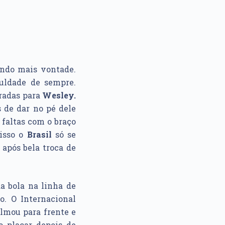
ndo mais vontade.
culdade de sempre.
aradas para
Wesley.
s de dar no pé dele
a faltas com o braço
 isso o
Brasil
só se
após bela troca de
a bola na linha de
o. O Internacional
lmou para frente e
o placar depois de