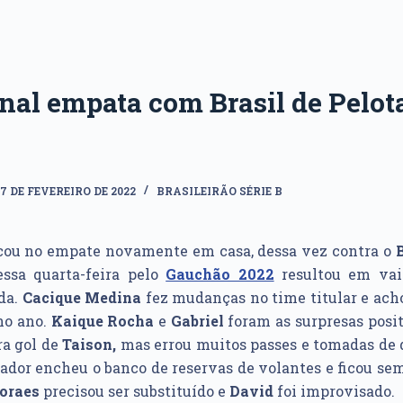
nal empata com Brasil de Pelot
17 DE FEVEREIRO DE 2022
BRASILEIRÃO SÉRIE B
cou no empate novamente em casa, dessa vez contra o
B
essa quarta-feira pelo
Gauchão 2022
resultou em vaia
da.
Cacique Medina
fez mudanças no time titular e ach
no ano.
Kaique Rocha
e
Gabriel
foram as surpresas posi
ra gol de
Taison,
mas errou muitos passes e tomadas de 
nador encheu o banco de reservas de volantes e ficou s
oraes
precisou ser substituído e
David
foi improvisado.