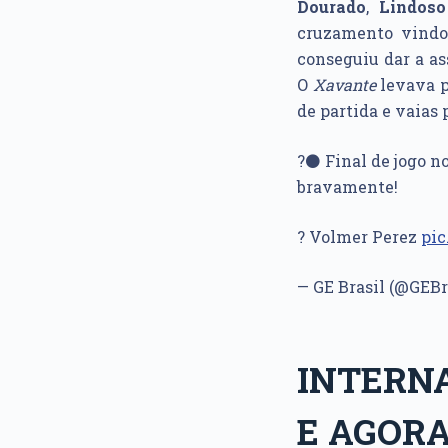
Dourado
,
Lindoso
cruzamento vindo
conseguiu dar a as
O
Xavante
levava p
de partida e vaias 
?⚫ Final de jogo no
bravamente!
? Volmer Perez
pi
— GE Brasil (@GEBr
INTERNA
E AGORA