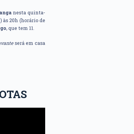
ranga
nesta quinta-
) às 20h (horário de
rgo
, que tem 11.
vante
será em casa
LOTAS