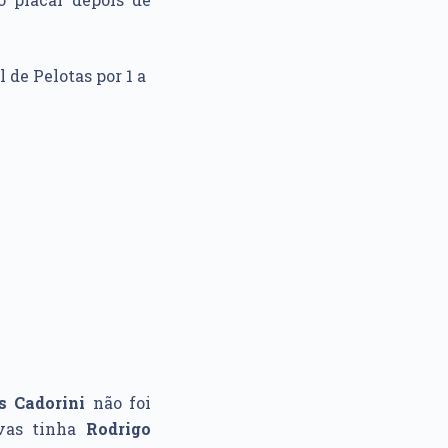
 de Pelotas por 1 a
s Cadorini
não foi
rvas tinha
Rodrigo