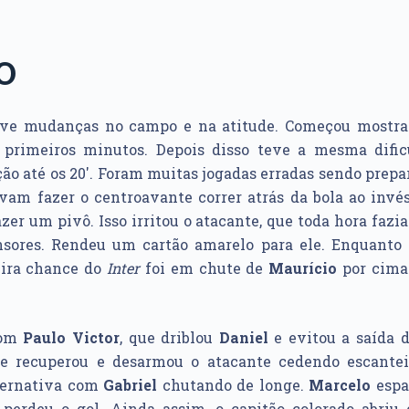
O
teve mudanças no campo e na atitude. Começou mostra
 primeiros minutos. Depois disso teve a mesma difi
o até os 20′. Foram muitas jogadas erradas sendo prep
vam fazer o centroavante correr atrás da bola ao invé
azer um pivô. Isso irritou o atacante, que toda hora fazi
nsores. Rendeu um cartão amarelo para ele. Enquanto
eira chance do
Inter
foi em chute de
Maurício
por cima 
com
Paulo Victor
, que driblou
Daniel
e evitou a saída d
se recuperou e desarmou o atacante cedendo escantei
ternativa com
Gabriel
chutando de longe.
Marcelo
espa
perdeu o gol. Ainda assim, o capitão colorado abriu 