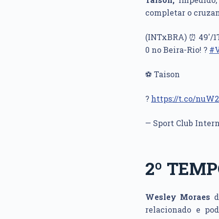
completar o cruza
(INTxBRA) ⏰ 49'/1T
0 no Beira-Rio! ?
#V
⚽️ Taison
?
https://t.co/nuW
— Sport Club Inter
2º TEM
Wesley Moraes
d
relacionado e po