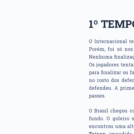
1º TEMP
O Internacional 
Porém, foi só nos
Nenhuma finalizaçã
Os jogadores tenta
para finalizar ou f
no rosto dos defe
defendeu. A prim
passes.
O Brasil chegou 
fundo. O goleiro 
encontrou uma al
Taison,
impedido, 