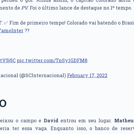
mento de
PV.
Foi o último lance de destaque no 1º tempo.
: ✅ Fim de primeiro tempo! Colorado vai batendo o Brasil
amoInter
??
2tV5j5C
pic.twitter.com/TnSy1GDFM8
nacional (@SCInternacional)
February 17, 2022
PO
eixou o campo e
David
entrou em seu lugar.
Matheu
deria ter essa vaga. Enquanto isso, o banco de rese