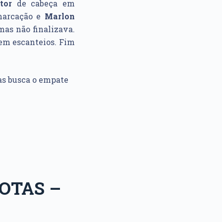
tor
de cabeça em
marcação e
Marlon
mas não finalizava.
 em escanteios. Fim
mas busca o empate
OTAS –