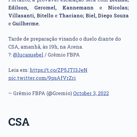
Edílson, Geromel, Kannemann
e
Nicolas;
Villasanti, Bitello
e
Thaciano; Biel, Diego Souza
e
Guilherme.
Tarde de preparação visando o duelo diante do
CSA, amanhã, às 19h, na Arena.
?:
@lucasuebel
/ Grêmio FBPA
Leia em:
https://t.co/ZP5JTI3JeN
pic.twitter.com/9psAfVrZri
— Grêmio FBPA (@Gremio)
October 3, 2022
CSA