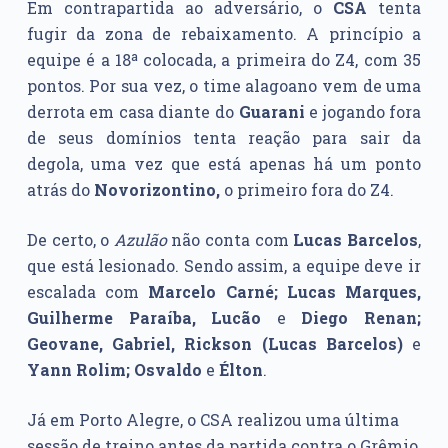
Em contrapartida ao adversário, o
CSA
tenta
fugir da zona de rebaixamento. A princípio a
equipe é a 18ª colocada, a primeira do Z4, com 35
pontos. Por sua vez, o time alagoano vem de uma
derrota em casa diante do
Guarani
e jogando fora
de seus domínios tenta reação para sair da
degola, uma vez que está apenas há um ponto
atrás do
Novorizontino,
o primeiro fora do Z4.
De certo, o
Azulão
não conta com
Lucas Barcelos
,
que está lesionado. Sendo assim, a equipe deve ir
escalada com
Marcelo Carné; Lucas Marques,
Guilherme Paraíba, Lucão
e
Diego Renan;
Geovane, Gabriel, Rickson (Lucas Barcelos)
e
Yann Rolim; Osvaldo
e
Élton
.
Já em Porto Alegre, o CSA realizou uma última
sessão de treino antes da partida contra o Grêmio