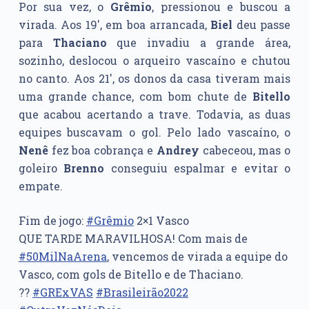
Por sua vez, o
Grêmio
, pressionou e buscou a
virada. Aos 19′, em boa arrancada,
Biel
deu passe
para
Thaciano
que invadiu a grande área,
sozinho, deslocou o arqueiro vascaíno e chutou
no canto. Aos 21′, os donos da casa tiveram mais
uma grande chance, com bom chute de
Bitello
que acabou acertando a trave. Todavia, as duas
equipes buscavam o gol. Pelo lado vascaíno, o
Nenê
fez boa cobrança e
Andrey
cabeceou, mas o
goleiro
Brenno
conseguiu espalmar e evitar o
empate.
Fim de jogo:
#Grêmio
2×1 Vasco
QUE TARDE MARAVILHOSA! Com mais de
#50MilNaArena
, vencemos de virada a equipe do
Vasco, com gols de Bitello e de Thaciano.
??
#GRExVAS
#Brasileirão2022