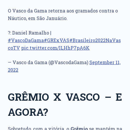
O Vasco da Gama retorna aos gramados contra o
Náutico, em São Januário.
?: Daniel Ramalho |
#VascoDaGama
#GRExVAS
#Brasileiro2022NaVas
coTV
pic.twitter.com/ILHhP7pA6K
— Vasco da Gama (@VascodaGama)
September 11,
2022
GRÊMIO X VASCO – E
AGORA?
Sobretudo, com a vitória, o
Grêmio
se mantém na