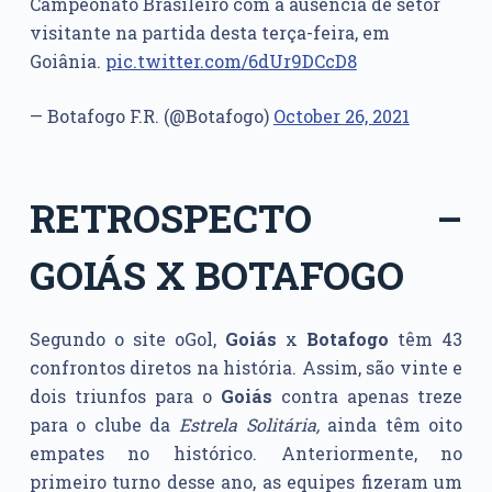
Campeonato Brasileiro com a ausência de setor
visitante na partida desta terça-feira, em
Goiânia.
pic.twitter.com/6dUr9DCcD8
— Botafogo F.R. (@Botafogo)
October 26, 2021
RETROSPECTO –
GOIÁS X BOTAFOGO
Segundo o site oGol,
Goiás
x
Botafogo
têm 43
confrontos diretos na história. Assim, são vinte e
dois triunfos para o
Goiás
contra apenas treze
para o clube da
Estrela Solitária,
ainda têm oito
empates no histórico. Anteriormente, no
primeiro turno desse ano, as equipes fizeram um