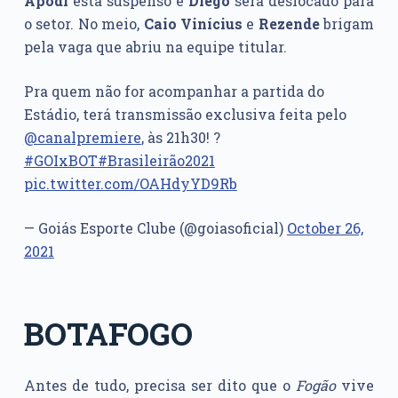
Apodi
está suspenso e
Diego
será deslocado para
o setor. No meio,
Caio Vinícius
e
Rezende
brigam
pela vaga que abriu na equipe titular.
Pra quem não for acompanhar a partida do
Estádio, terá transmissão exclusiva feita pelo
@canalpremiere
, às 21h30! ?
#GOIxBOT
#Brasileirão2021
pic.twitter.com/OAHdyYD9Rb
— Goiás Esporte Clube (@goiasoficial)
October 26,
2021
BOTAFOGO
Antes de tudo, precisa ser dito que o
Fogão
vive