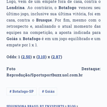
Logo, vem de um empate fora de casa, contra o
Londrina
. Ao contrário, o
Botafogo
venceu seu
último jogo, inclusive sua última vitória, foi em
casa, contra o
Brusque
. Por fim, mesmo com o
retrospecto e, analisando o atual momento das
equipes na competição, a aposta indicada para
Goiás
x
Botafogo
é em um jogo equilibrado e um
empate por 1 x 1.
Odds: 1 (
2.50
) x (
3.10
) x (
2.87
)
Foto Destaque:
Reprodução/Sportsportbuzz.uol.com.br
# Botafogo-SP
# Goiás
>
>
SEGUNDONA BRASIL BY FNVSPORTS
BLOG