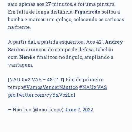
saiu apenas aos 27 minutos, e foi uma pintura.
Em falta de longa distância,
Figueiredo
soltou a
bomba e marcou um golaço, colocando os cariocas
na frente.
A partir daí, a partida esquentou. Aos 42′,
Andrey
Santos
arrancou do campo de defesa, tabelou
com
Nenê
e finalizou no ângulo, ampliando a
vantagem.
|NAU 0x2 VAS – 48' 1° T| Fim de primeiro
tempo
#VamosVencerNáutico
#NAUxVAS
pic.twitter.com/cyYxVozLc1
— Náutico (@nauticope)
June 7, 2022