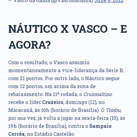
— Vasco da Gama (@VascodaGama)
June 8, 2022
NÁUTICO X VASCO – E
AGORA?
Com o resultado, o Vasco assumiu
momentaneamente a vice-liderança da Série B,
com 21 pontos. Por outro lado, o Náutico segue
com 12 pontos, um acima da zona de
rebaixamento. Na 11ª rodada, o
Cruzmaltino
recebe o líder
Cruzeiro
, domingo (12), no
Maracanã, às 16h (horário de Brasília). O
Timbu
,
por sua vez, já volta a jogar na sexta-feira (10), às
19h (horário de Brasília), contra o
Sampaio
Corrêa
, no Estádio Castelão.