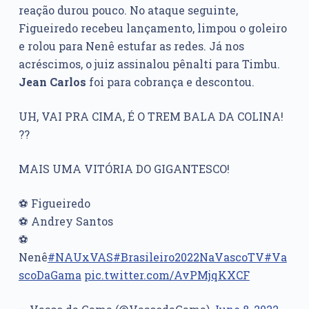
reação durou pouco. No ataque seguinte,
Figueiredo recebeu lançamento, limpou o goleiro
e rolou para Nenê estufar as redes. Já nos
acréscimos, o juiz assinalou pênalti para Timbu.
Jean Carlos
foi para cobrança e descontou.
UH, VAI PRA CIMA, É O TREM BALA DA COLINA!
??
MAIS UMA VITÓRIA DO GIGANTESCO!
⚽ Figueiredo
⚽ Andrey Santos
⚽
Nenê
#NAUxVAS
#Brasileiro2022NaVascoTV
#Va
scoDaGama
pic.twitter.com/AvPMjqKXCF