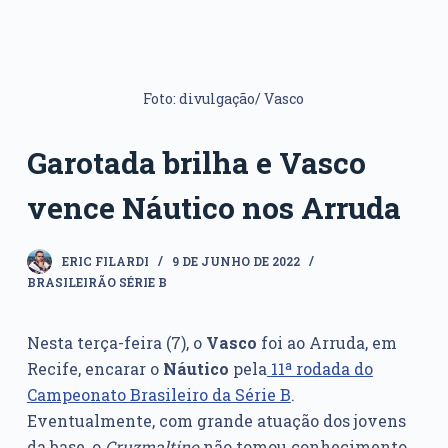
Foto: divulgação/ Vasco
Garotada brilha e Vasco
vence Náutico nos Arruda
ERIC FILARDI
9 DE JUNHO DE 2022
BRASILEIRÃO SÉRIE B
Nesta terça-feira (7), o
Vasco
foi ao Arruda, em
Recife, encarar o
Náutico
pela
11ª rodada do
Campeonato Brasileiro da Série B
.
Eventualmente, com grande atuação dos jovens
da base, o
Cruzmaltino
não tomou conhecimento