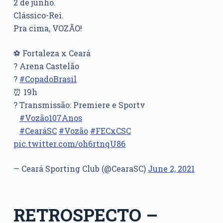
2 de junho.
Clássico-Rei.
Pra cima, VOZÃO!
⚽ Fortaleza x Ceará
? Arena Castelão
?
#CopadoBrasil
⏰ 19h
? Transmissão: Premiere e Sportv
⠀
#Vozão107Anos
⠀
#CearáSC
#Vozão
#FECxCSC
pic.twitter.com/oh6rtnqU86
— Ceará Sporting Club (@CearaSC)
June 2, 2021
RETROSPECTO –