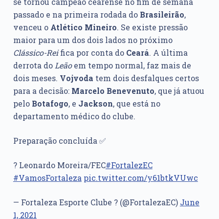
se tornou campeão cearense no fim de semana
passado e na primeira rodada do
Brasileirão
,
venceu o
Atlético Mineiro
. Se existe pressão
maior para um dos dois lados no próximo
Clássico-Rei
fica por conta do
Ceará
. A última
derrota do
Leão
em tempo normal, faz mais de
dois meses.
Vojvoda
tem dois desfalques certos
para a decisão:
Marcelo Benevenuto
, que já atuou
pelo
Botafogo
, e
Jackson
, que está no
departamento médico do clube.
Preparação concluída ✅
? Leonardo Moreira/FEC
#FortalezEC
#VamosFortaleza
pic.twitter.com/y61btkVUwc
— Fortaleza Esporte Clube ? (@FortalezaEC)
June
1, 2021