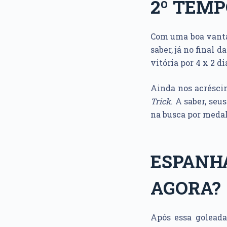
2º TEM
Com uma boa vant
saber, já no final d
vitória por 4 x 2 d
Ainda nos acrésci
Trick
. A saber, se
na busca por meda
ESPAN
AGORA?
Após essa golead