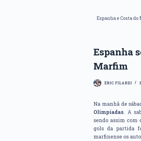
Espanha e Costa do
Espanha so
Marfim
ERIC FILARDI
Na manhã de sábad
Olimpíadas
. A sa
sendo assim com o
gols da partida 
marfinense os auto