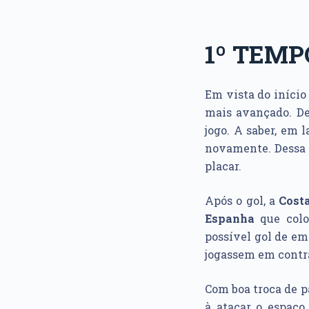
1º TEMP
Em vista do início
mais avançado. De
jogo. A saber, em 
novamente. Dessa 
placar.
Após o gol, a
Cost
Espanha
que colo
possível gol de em
jogassem em contra
Com boa troca de p
à atacar o espaço