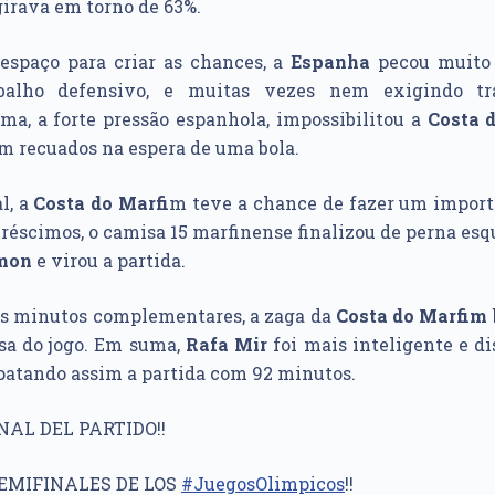
girava em torno de 63%.
spaço para criar as chances, a
Espanha
pecou muito 
abalho defensivo, e muitas vezes nem exigindo tr
ma, a forte pressão espanhola, impossibilitou a
Costa 
am recuados na espera de uma bola.
l, a
Costa do Marfi
m teve a chance de fazer um import
acréscimos, o camisa 15 marfinense finalizou de perna es
mon
e virou a partida.
s minutos complementares, a zaga da
Costa do Marfim
sa do jogo. Em suma,
Rafa Mir
foi mais inteligente e d
patando assim a partida com 92 minutos.
INAL DEL PARTIDO!!
SEMIFINALES DE LOS
#JuegosOlimpicos
!!