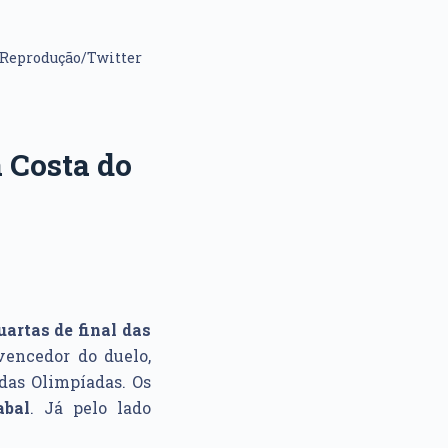
 Reprodução/Twitter
a Costa do
u
artas de final das
 vencedor do duelo,
das Olimpíadas. Os
abal
. Já pelo lado