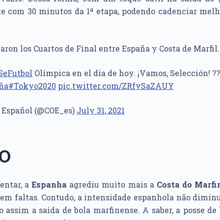
e com 30 minutos da 1ª etapa, podendo cadenciar melho
ron los Cuartos de Final entre España y Costa de Marfil.
eFutbol
Olímpica en el día de hoy. ¡Vamos, Selección! ??
ña
#Tokyo2020
pic.twitter.com/ZRfvSaZAUY
 Español (@COE_es)
July 31, 2021
PO
entar, a
Espanha
agrediu muito mais a
Costa do Marf
em faltas. Contudo, a intensidade espanhola não dimin
o assim a saída de bola marfinense. A saber, a posse de