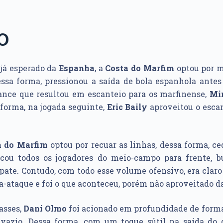
O
 já esperado da
Espanha
, a
Costa do Marfim
optou por m
ssa forma, pressionou a saída de bola espanhola antes
lance que resultou em escanteio para os marfinense,
Mi
forma, na jogada seguinte,
Eric Baily
aproveitou o escan
a do Marfim
optou por recuar as linhas, dessa forma, c
cou todos os jogadores do meio-campo para frente, 
pate. Contudo, com todo esse volume ofensivo, era claro
-ataque e foi o que aconteceu, porém não aproveitado d
asses,
Dani Olmo
foi acionado em profundidade de forma
 vazio. Dessa forma, com um toque sútil na saída do 