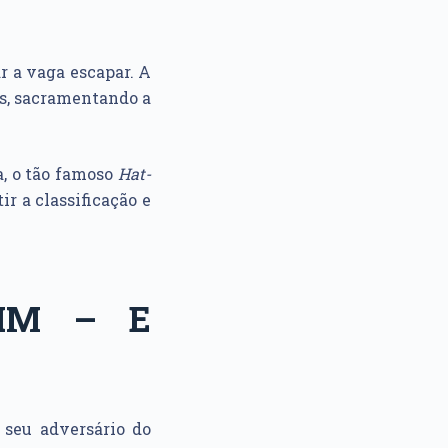
r a vaga escapar. A
s, sacramentando a
a, o tão famoso
Hat-
ir a classificação e
IM – E
 seu adversário do