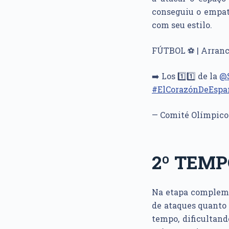
conseguiu o empat
com seu estilo.
FÚTBOL ⚽ | Arranca
➡️ Los 1️⃣1️⃣ de la
@S
#ElCorazónDeEspa
— Comité Olímpico
2º TEM
Na etapa complem
de ataques quanto 
tempo, dificultand