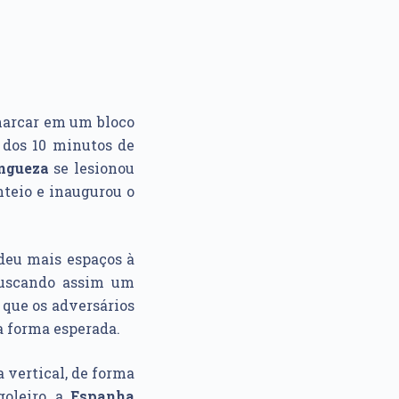
arcar em um bloco
 dos 10 minutos de
ngueza
se lesionou
teio e inaugurou o
edeu mais espaços à
buscando assim um
 que os adversários
a forma esperada.
 vertical, de forma
goleiro, a
Espanha