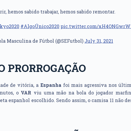
rir, hemos sabido trabajar, hemos sabido remontar.
kyo2020
#AlgoÚnico2020
pic.twitter.com/xH4ONGwrW
ola Masculina de Fútbol (@SEFutbol)
July 31, 2021
PO PRORROGAÇÃO
de de vitória, a
Espanha
foi mais agressiva nos últi
inutos, o
VAR
viu uma mão na bola do jogador marfine
leta espanhol escolhido. Sendo assim, o camisa 11 não d