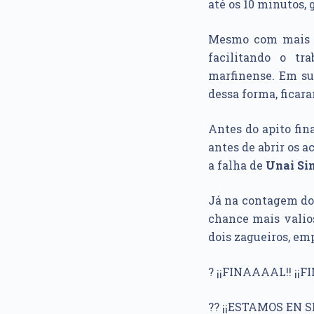
até os 10 minutos, 
Mesmo com mais e
facilitando o tr
marfinense. Em su
dessa forma, ficar
Antes do apito fina
antes de abrir os 
a falha de
Unai Si
Já na contagem do
chance mais valio
dois zagueiros, em
? ¡¡FINAAAAL!! ¡¡F
?? ¡¡ESTAMOS EN 