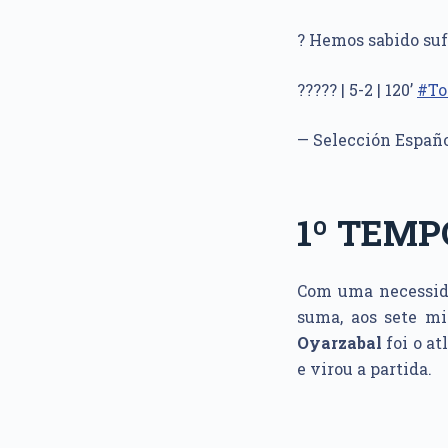
? Hemos sabido suf
????? | 5-2 | 120’
#To
— Selección Españ
1º TEM
Com uma necessida
suma, aos sete m
Oyarzabal
foi o at
e virou a partida.