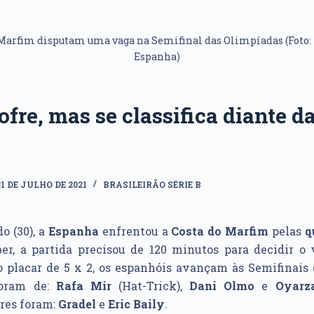
 Marfim disputam uma vaga na Semifinal das Olimpíadas (Foto:
Espanha)
fre, mas se classifica diante d
31 DE JULHO DE 2021
BRASILEIRÃO SÉRIE B
o (30), a
Espanha
enfrentou a
Costa do Marfim
pelas
q
ber, a partida precisou de 120 minutos para decidir o
 placar de 5 x 2, os espanhóis avançam às Semifinais 
foram de:
Rafa Mir
(Hat-Trick),
Dani
Olmo
e
Oyarz
res foram:
Gradel
e
Eric Baily
.