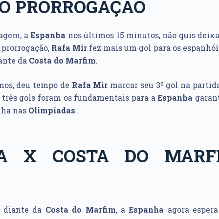
PO PRORROGAÇÃO
agem, a
Espanha
nos últimos 15 minutos, não quis deixa
a prorrogação,
Rafa Mir
fez mais um gol para os espanhói
iante da
Costa do Marfim
.
mos, deu tempo de
Rafa Mir
marcar seu 3º gol na partid
us três gols foram os fundamentais para a
Espanha
garant
lha nas
Olimpíadas
.
HA X COSTA DO MARF
a diante da
Costa do Marfim
, a
Espanha
agora espera