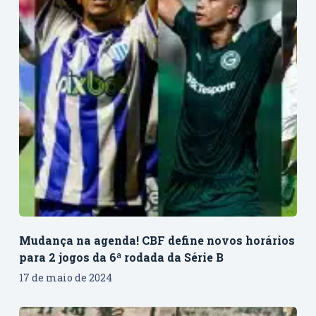
Mudança na agenda! CBF define novos horários
para 2 jogos da 6ª rodada da Série B
17 de maio de 2024