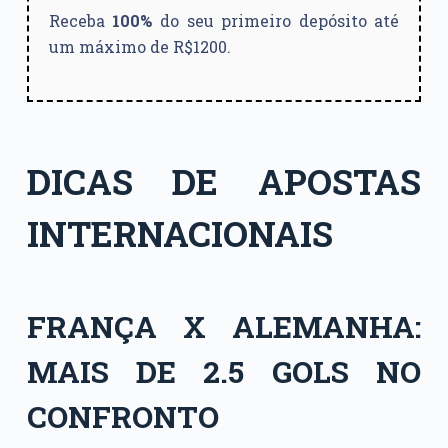
Receba
100%
do seu primeiro depósito até
um máximo de R$1200.
DICAS DE APOSTAS
INTERNACIONAIS
FRANÇA X ALEMANHA:
MAIS DE 2.5 GOLS NO
CONFRONTO