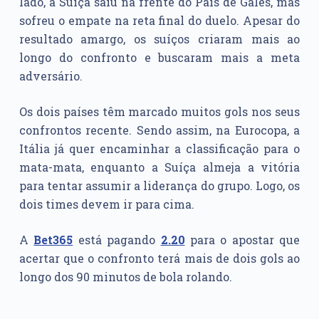
lado, a Suíça saiu na frente do País de Gales, mas
sofreu o empate na reta final do duelo. Apesar do
resultado amargo, os suíços criaram mais ao
longo do confronto e buscaram mais a meta
adversário.
Os dois países têm marcado muitos gols nos seus
confrontos recente. Sendo assim, na Eurocopa, a
Itália já quer encaminhar a classificação para o
mata-mata, enquanto a Suíça almeja a vitória
para tentar assumir a liderança do grupo. Logo, os
dois times devem ir para cima.
A
Bet365
está pagando
2.20
para o apostar que
acertar que o confronto terá mais de dois gols ao
longo dos 90 minutos de bola rolando.