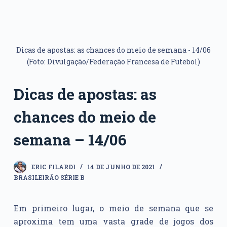
Dicas de apostas: as chances do meio de semana - 14/06
(Foto: Divulgação/Federação Francesa de Futebol)
Dicas de apostas: as
chances do meio de
semana – 14/06
ERIC FILARDI
14 DE JUNHO DE 2021
BRASILEIRÃO SÉRIE B
Em primeiro lugar, o meio de semana que se
aproxima tem uma vasta grade de jogos dos