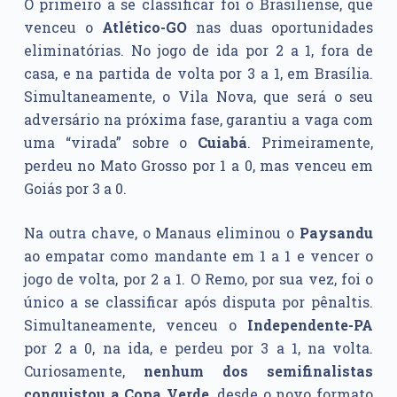
O primeiro a se classificar foi o Brasiliense, que
venceu o
Atlético-GO
nas duas oportunidades
eliminatórias. No jogo de ida por 2 a 1, fora de
casa, e na partida de volta por 3 a 1, em Brasília.
Simultaneamente, o Vila Nova, que será o seu
adversário na próxima fase, garantiu a vaga com
uma “virada” sobre o
Cuiabá
. Primeiramente,
perdeu no Mato Grosso por 1 a 0, mas venceu em
Goiás por 3 a 0.
Na outra chave, o Manaus eliminou o
Paysandu
ao empatar como mandante em 1 a 1 e vencer o
jogo de volta, por 2 a 1. O Remo, por sua vez, foi o
único a se classificar após disputa por pênaltis.
Simultaneamente, venceu o
Independente-PA
por 2 a 0, na ida, e perdeu por 3 a 1, na volta.
Curiosamente,
nenhum dos semifinalistas
conquistou a Copa Verde
, desde o novo formato