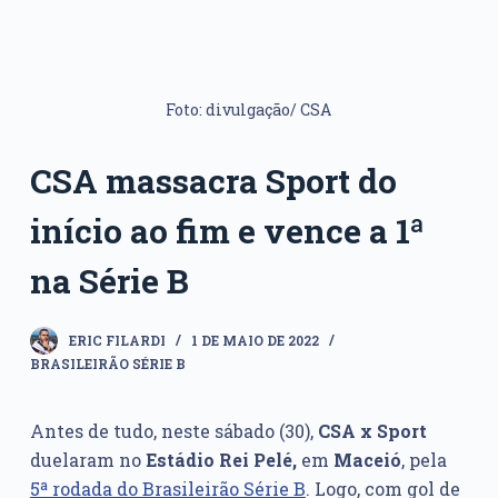
Foto: divulgação/ CSA
CSA massacra Sport do
início ao fim e vence a 1ª
na Série B
ERIC FILARDI
1 DE MAIO DE 2022
BRASILEIRÃO SÉRIE B
Antes de tudo, neste sábado (30),
CSA x Sport
duelaram no
Estádio Rei Pelé,
em
Maceió
, pela
5ª rodada do Brasileirão Série B
. Logo, com gol de