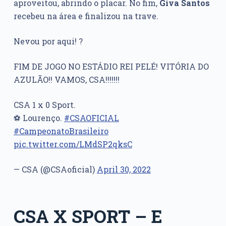
aproveitou, abrindo o placar. No fim,
Giva
Santos
recebeu na área e finalizou na trave.
Nevou por aqui! ?
FIM DE JOGO NO ESTÁDIO REI PELÉ! VITÓRIA DO
AZULÃO!! VAMOS, CSA!!!!!!!
CSA 1 x 0 Sport.
⚽️ Lourenço.
#CSAOFICIAL
#CampeonatoBrasileiro
pic.twitter.com/LMdSP2qksC
— CSA (@CSAoficial)
April 30, 2022
CSA X SPORT – E