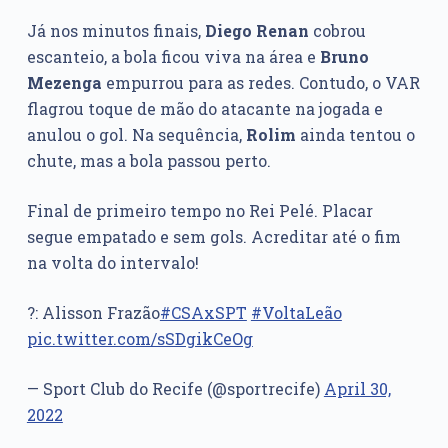
Já nos minutos finais,
Diego
Renan
cobrou
escanteio, a bola ficou viva na área e
Bruno
Mezenga
empurrou para as redes. Contudo, o VAR
flagrou toque de mão do atacante na jogada e
anulou o gol. Na sequência,
Rolim
ainda tentou o
chute, mas a bola passou perto.
Final de primeiro tempo no Rei Pelé. Placar
segue empatado e sem gols. Acreditar até o fim
na volta do intervalo!
?: Alisson Frazão
#CSAxSPT
#VoltaLeão
pic.twitter.com/sSDgikCeOg
— Sport Club do Recife (@sportrecife)
April 30,
2022