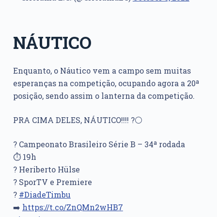
NÁUTICO
Enquanto, o Náutico vem a campo sem muitas
esperanças na competição, ocupando agora a 20ª
posição, sendo assim o lanterna da competição.
PRA CIMA DELES, NÁUTICO!!!! ?⚪
? Campeonato Brasileiro Série B – 34ª rodada
⏱ 19h
? Heriberto Hülse
? SporTV e Premiere
?
#DiadeTimbu
➡️
https://t.co/ZnQMn2wHB7