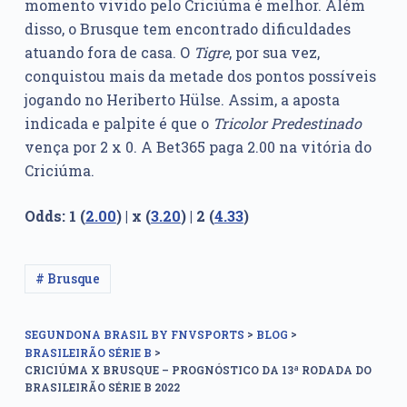
momento vivido pelo Criciúma é melhor. Além
disso, o Brusque tem encontrado dificuldades
atuando fora de casa. O
Tigre
, por sua vez,
conquistou mais da metade dos pontos possíveis
jogando no Heriberto Hülse. Assim, a aposta
indicada e palpite é que o
Tricolor Predestinado
vença por 2 x 0. A Bet365 paga 2.00 na vitória do
Criciúma.
Odds: 1 (
2.00
) | x (
3.20
) | 2 (
4.33
)
# Brusque
>
>
SEGUNDONA BRASIL BY FNVSPORTS
BLOG
>
BRASILEIRÃO SÉRIE B
CRICIÚMA X BRUSQUE – PROGNÓSTICO DA 13ª RODADA DO
BRASILEIRÃO SÉRIE B 2022