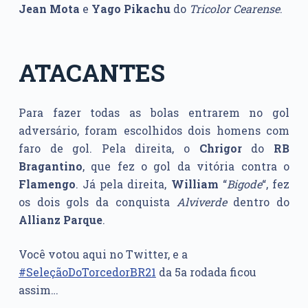
Jean Mota
e
Yago Pikachu
do
Tricolor Cearense
.
ATACANTES
Para fazer todas as bolas entrarem no gol
adversário, foram escolhidos dois homens com
faro de gol. Pela direita, o
Chrigor
do
RB
Bragantino
, que fez o gol da vitória contra o
Flamengo
. Já pela direita,
William
“
Bigode
“, fez
os dois gols da conquista
Alviverde
dentro do
Allianz
Parque
.
Você votou aqui no Twitter, e a
#SeleçãoDoTorcedorBR21
da 5a rodada ficou
assim…