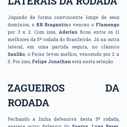
LATERAIS DA RODADA
Jogando de forma convincente longe de seus
domínios, o
RB Bragantin
o venceu o
Flamengo
por 3 x 2. Com isso,
Aderlan
ficou entre os 11
melhores da 5ª rodada do Brasileirão. Já na outra
lateral, em uma partida segura, no clássico
SanSão
, o Peixe levou melhor, vencendo por 2 x
0. Por isso,
Felipe Jonathan
está nesta seleção.
ZAGUEIROS DA
RODADA
Fechando a linha defensiva desta 5ª rodada,
aparece outro defensor do
Santos
,
Luan
Peres
,