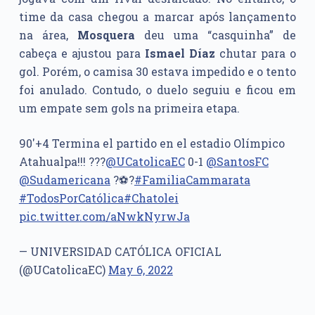
time da casa chegou a marcar após lançamento
na área,
Mosquera
deu uma “casquinha” de
cabeça e ajustou para
Ismael Díaz
chutar para o
gol. Porém, o camisa 30 estava impedido e o tento
foi anulado. Contudo, o duelo seguiu e ficou em
um empate sem gols na primeira etapa.
90'+4 Termina el partido en el estadio Olímpico
Atahualpa!!! ?️??
@UCatolicaEC
0-1
@SantosFC
@Sudamericana
?⚽️?
#FamiliaCammarata
#TodosPorCatólica
#Chatolei
pic.twitter.com/aNwkNyrwJa
— UNIVERSIDAD CATÓLICA OFICIAL
(@UCatolicaEC)
May 6, 2022