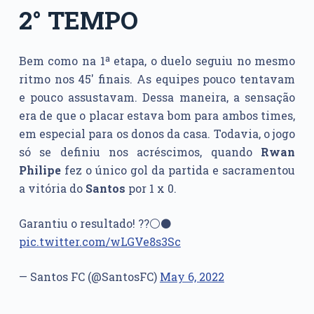
2° TEMPO
Bem como na 1ª etapa, o duelo seguiu no mesmo
ritmo nos 45′ finais. As equipes pouco tentavam
e pouco assustavam. Dessa maneira, a sensação
era de que o placar estava bom para ambos times,
em especial para os donos da casa. Todavia, o jogo
só se definiu nos acréscimos, quando
Rwan
Philipe
fez o único gol da partida e sacramentou
a vitória do
Santos
por 1 x 0.
Garantiu o resultado! ??⚪️⚫️
pic.twitter.com/wLGVe8s3Sc
— Santos FC (@SantosFC)
May 6, 2022