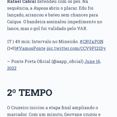
Rafael Cabral
defendeu com os pés. Na
sequência, a
Raposa
abriu o placar. Edu foi
lançado, arrancou e bateu sem chances para
Caíque. O bandeira assinalou impedimento no
lance, mas o gol foi validado pelo VAR.
1T | 49 min: Intervalo no Mineirão.
#CRUxPON
(1×0)
#VamosPonte
pic.twitter.com/CCV9PI21Dy
— Ponte Preta Oficial (@aapp_oficial)
June 16,
2022
2º TEMPO
O Cruzeiro iniciou a etapa final ampliando o
marcador. Com um minuto, Geovane cruzou e