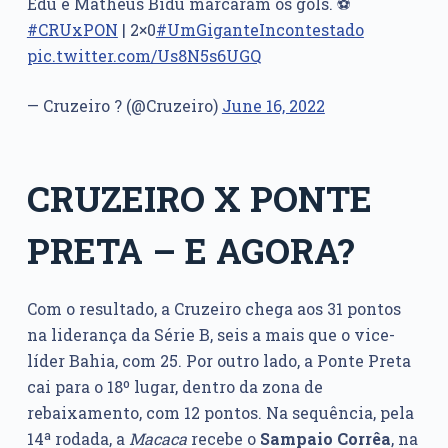
Edu e Matheus Bidu marcaram os gols. ⚽️
#CRUxPON
| 2×0
#UmGiganteIncontestado
pic.twitter.com/Us8N5s6UGQ
— Cruzeiro ? (@Cruzeiro)
June 16, 2022
CRUZEIRO X PONTE
PRETA – E AGORA?
Com o resultado, a Cruzeiro chega aos 31 pontos
na liderança da Série B, seis a mais que o vice-
líder Bahia, com 25. Por outro lado, a Ponte Preta
cai para o 18º lugar, dentro da zona de
rebaixamento, com 12 pontos. Na sequência, pela
14ª rodada, a
Macaca
recebe o
Sampaio Corrêa
, na