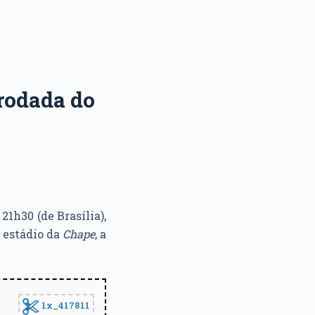
 rodada do
21h30 (de Brasília),
o estádio da
Chape
, a
1x_417811