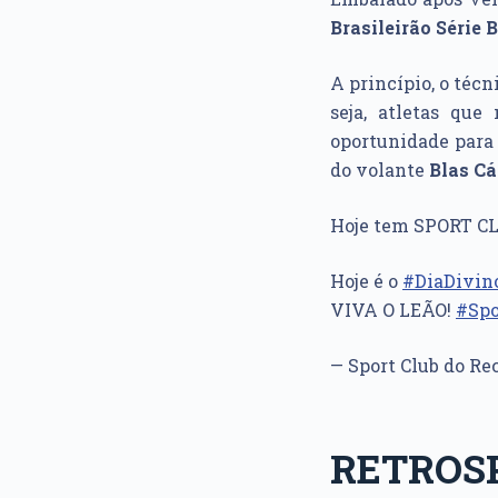
Brasileirão Série B
A princípio, o téc
seja, atletas qu
oportunidade para 
do volante
Blas Cá
Hoje tem SPORT C
Hoje é o
#DiaDivin
VIVA O LEÃO!
#Spo
— Sport Club do Re
RETROS