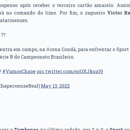
suspenso após receber o terceiro cartão amarelo. Assim
rá no comando do time. Por fim, o zagueiro
Victor R
catarinenses.
 ??
 entra em campo, na Arena Condá, para enfrentar o Sport
Série B do Campeonato Brasileiro.
!
#VamosChape
pic.twitter.com/ezQXJkuzI9
ChapecoenseReal)
May 13, 2022
ncer o
Tombense
na última rodada, por 2 x 0, o
Sport
se