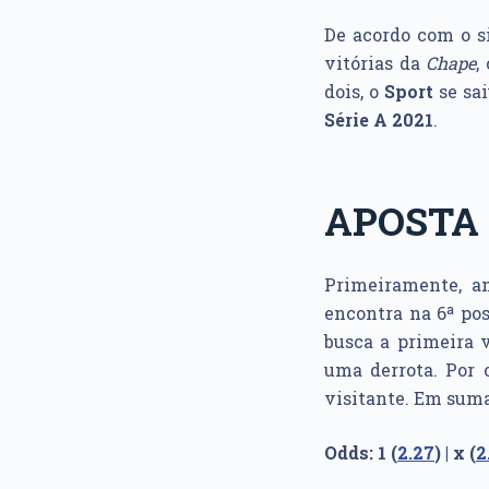
De acordo com o s
vitórias da
Chape
,
dois, o
Sport
se sai
Série A 2021
.
APOSTA 
Primeiramente, a
encontra na 6ª po
busca a primeira 
uma derrota. Por o
visitante. Em suma,
Odds: 1 (
2.27
) | x (
2