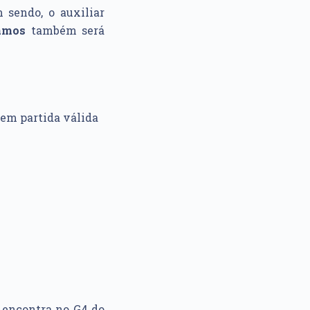
 sendo, o auxiliar
amos
também será
 em partida válida
 encontra no G4 do