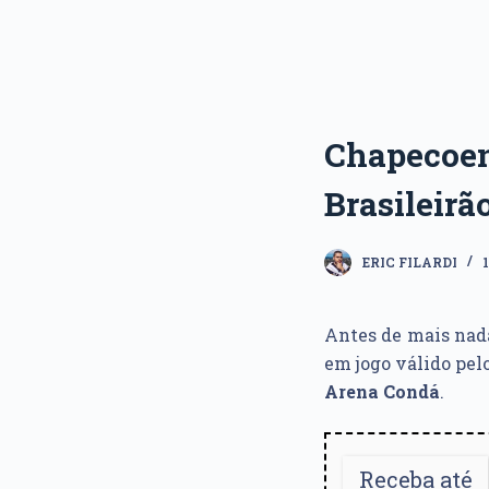
Chapecoens
Brasileirã
ERIC FILARDI
Antes de mais nad
em jogo válido pel
Arena Condá
.
Receba até