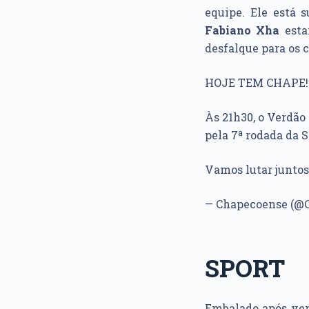
equipe. Ele está 
Fabiano Xha
esta
desfalque para os 
HOJE TEM CHAPE!
Às 21h30, o Verdão
pela 7ª rodada da 
Vamos lutar juntos
— Chapecoense (@
SPORT
Embalado após ve