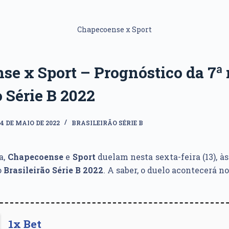
Chapecoense x Sport
e x Sport – Prognóstico da 7ª
o Série B 2022
14 DE MAIO DE 2022
BRASILEIRÃO SÉRIE B
a,
Chapecoense
e
Sport
duelam nesta sexta-feira (13), às 
o
Brasileirão Série B 2022
. A saber, o duelo acontecerá n
1x Bet