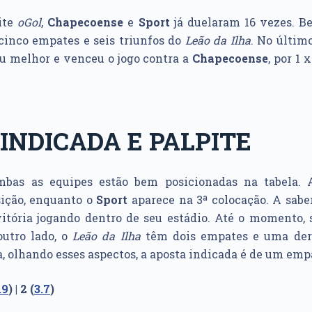
ite
oGol
,
Chapecoense
e
Sport
já duelaram 16 vezes. B
 cinco empates e seis triunfos do
Leão da Ilha
. No últim
u melhor e venceu o jogo contra a
Chapecoense
, por 1 
INDICADA E PALPITE
mbas as equipes estão bem posicionadas na tabela.
sição, enquanto o
Sport
aparece na 3ª colocação. A sabe
vitória jogando dentro de seu estádio. Até o momento, 
utro lado, o
Leão da Ilha
têm dois empates e uma der
 olhando esses aspectos, a aposta indicada é de um empat
.9
) | 2 (
3.7
)