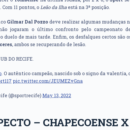
. Com 11 pontos, o
Leão da Ilha
está na 3ª posição.
nico
Gilmar Dal Pozzo
deve realizar algumas mudanças na
e não jogaram o último confronto pelo campeonato
o duelo de mais tarde. Enfim, os desfalques certos são 
ceres
, ambos se recuperando de lesão.
LUB DO RECIFE.
o
. O autêntico campeão, nascido sob o signo da valentia, 
rt117
pic.twitter.com/JEUMEZvGna
cife (@sportrecife)
May 13, 2022
PECTO – CHAPECOENSE X