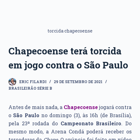
torcida chapecoense
Chapecoense terá torcida
em jogo contra o São Paulo
ERIC FILARDI
29 DE SETEMBRO DE 2021
BRASILEIRÃO SÉRIE B
Antes de mais nada, a
Chapecoense
jogará contra
o
São Paulo
no domingo (3), às 16h (de Brasília),
pela 23ª rodada do
Campeonato Brasileiro
. Do
mesmo modo, a Arena Condá poderá receber os
torcedores da
Chape
. O anúncio foi feito em vídeo