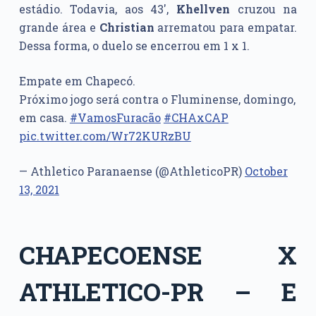
estádio. Todavia, aos 43′,
Khellven
cruzou na
grande área e
Christian
arrematou para empatar.
Dessa forma, o duelo se encerrou em 1 x 1.
Empate em Chapecó.
Próximo jogo será contra o Fluminense, domingo,
em casa.
#VamosFuracão
#CHAxCAP
pic.twitter.com/Wr72KURzBU
— Athletico Paranaense (@AthleticoPR)
October
13, 2021
CHAPECOENSE X
ATHLETICO-PR – E