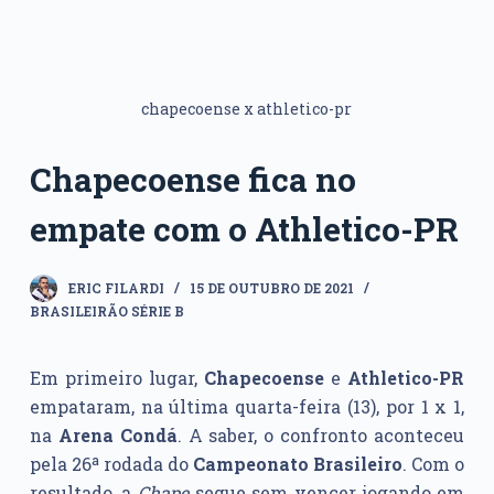
chapecoense x athletico-pr
Chapecoense fica no
empate com o Athletico-PR
ERIC FILARDI
15 DE OUTUBRO DE 2021
BRASILEIRÃO SÉRIE B
Em primeiro lugar,
Chapecoense
e
Athletico-PR
empataram, na última quarta-feira (13), por 1 x 1,
na
Arena Condá
. A saber, o confronto aconteceu
pela 26ª rodada do
Campeonato Brasileiro
. Com o
resultado, a
Chape
segue sem vencer jogando em