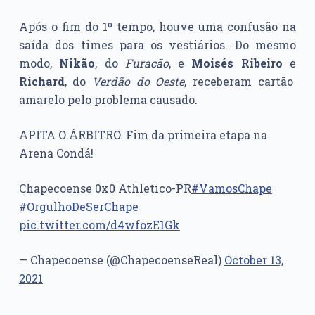
Após o fim do 1º tempo, houve uma confusão na
saída dos times para os vestiários. Do mesmo
modo,
Nikão
, do
Furacão
, e
Moisés Ribeiro
e
Richard
, do
Verdão do Oeste
, receberam cartão
amarelo pelo problema causado.
APITA O ÁRBITRO. Fim da primeira etapa na
Arena Condá!
Chapecoense 0x0 Athletico-PR
#VamosChape
#OrgulhoDeSerChape
pic.twitter.com/d4wfozE1Gk
— Chapecoense (@ChapecoenseReal)
October 13,
2021