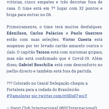
vitórias, cinco empates e três derrotas fora de
casa. O time está em 7º lugar com 32 pontos e
briga para entrar no G6.
Primeiramente, o time terá muitos desfalques.
Edenilson
,
Carlos Palácios
e
Paolo Guerrero
estão com suas seleções.
Victor Cuesta
está
suspenso por ter levado cartão amarelo contra o
Galo
. O capitão
Taison
está com sintomas gripais,
mas não está confirmado que é Covid-19. Além
disso,
Gabriel Boschilia
está com desconforto no
joelho direito e também está fora da partida.
??? Colorado no Ceará! Delegação chegou a
Fortaleza para a rodada do Brasileirão.
#VamoInter
pic.twitter.com/zt0Ds07wuY
— Sport Club Internacional (@SCInternacional)