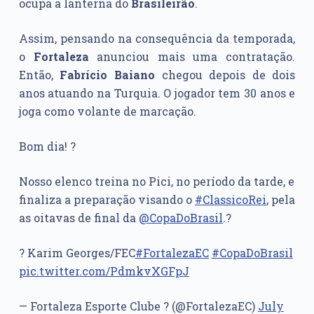
ocupa a lanterna do
Brasileirão
.
Assim, pensando na consequência da temporada,
o
Fortaleza
anunciou mais uma contratação.
Então,
Fabrício Baiano
chegou depois de dois
anos atuando na Turquia. O jogador tem 30 anos e
joga como volante de marcação.
Bom dia! ?
Nosso elenco treina no Pici, no período da tarde, e
finaliza a preparação visando o
#ClassicoRei
, pela
as oitavas de final da
@CopaDoBrasil
.?
? Karim Georges/FEC
#FortalezaEC
#CopaDoBrasil
pic.twitter.com/PdmkvXGFpJ
— Fortaleza Esporte Clube ? (@FortalezaEC)
July