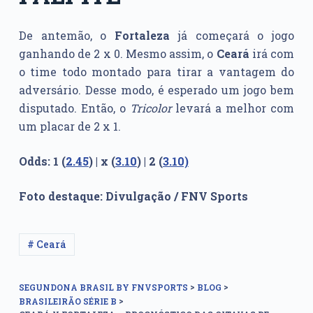
De antemão, o
Fortaleza
já começará o jogo
ganhando de 2 x 0. Mesmo assim, o
Ceará
irá com
o time todo montado para tirar a vantagem do
adversário. Desse modo, é esperado um jogo bem
disputado. Então, o
Tricolor
levará a melhor com
um placar de 2 x 1.
Odds: 1 (
2.45
) | x (
3.10
) | 2 (
3.10)
Foto destaque: Divulgação / FNV Sports
# Ceará
>
>
SEGUNDONA BRASIL BY FNVSPORTS
BLOG
>
BRASILEIRÃO SÉRIE B