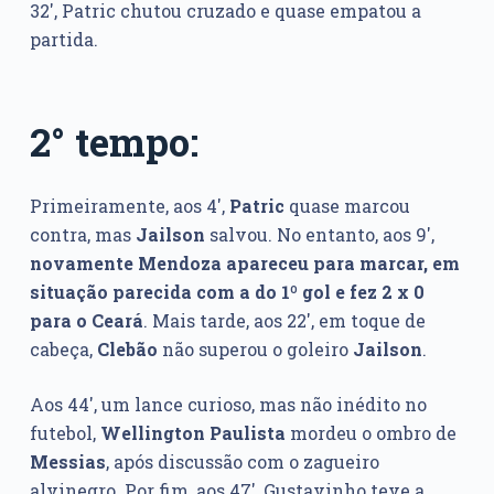
32′, Patric chutou cruzado e quase empatou a
partida.
2° tempo:
Primeiramente, aos 4′,
Patric
quase marcou
contra, mas
Jailson
salvou. No entanto, aos 9′,
novamente Mendoza apareceu para marcar, em
situação parecida com a do 1º gol e fez 2 x 0
para o Ceará
. Mais tarde, aos 22′, em toque de
cabeça,
Clebão
não superou o goleiro
Jailson
.
Aos 44′, um lance curioso, mas não inédito no
futebol,
Wellington Paulista
mordeu o ombro de
Messias
, após discussão com o zagueiro
alvinegro. Por fim, aos 47′, Gustavinho teve a