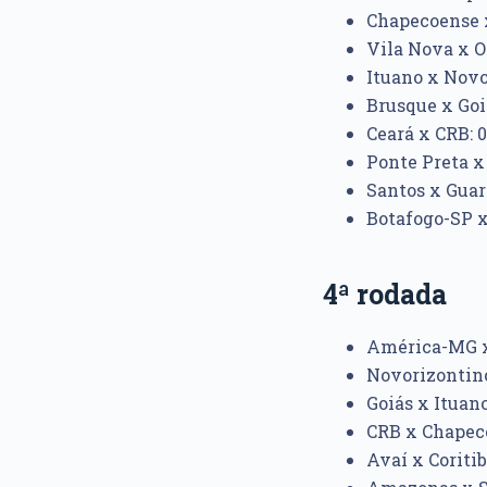
Chapecoense x
Vila Nova x Op
Ituano x Novor
Brusque x Goi
Ceará x CRB: 0
Ponte Preta x
Santos x Guara
Botafogo-SP x 
4ª rodada
América-MG x 
Novorizontino 
Goiás x Ituano
CRB x Chapeco
Avaí x Coritiba