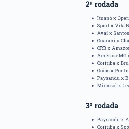
2ª rodada
Ituano x Operá
Sport x Vila N
Avaí x Santos:
Guarani x Cha
CRB x Amazona
América-MG x 
Coritiba x Br
Goiás x Ponte
Paysandu x Bo
Mirassol x Cea
3ª rodada
Paysandu x Ava
Coritiba x Spo