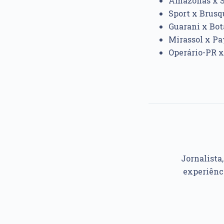
Amazonas x Sa
Sport x Brusqu
Guarani x Bota
Mirassol x Pa
Operário-PR x
Jornalista
experiênc