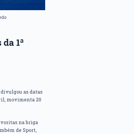
redo
 da 1ª
F divulgou as datas
bril, movimenta 20
voritas na briga
também de Sport,