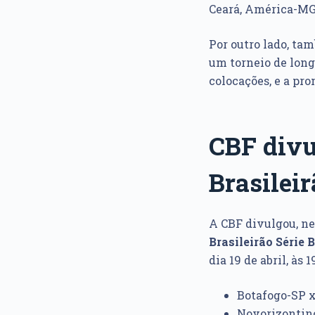
Ceará, América-MG,
Por outro lado, ta
um torneio de long
colocações, e a pr
CBF divu
Brasileir
A CBF divulgou, nes
Brasileirão Série 
dia 19 de abril, às 1
Botafogo-SP x
Novorizontino 