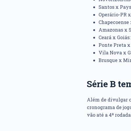
Santos x Paysa
Operário-PR x 
Chapecoense x
Amazonas x Sp
Ceará x Goiás:
Ponte Preta x 
Vila Nova x Gu
Brusque x Mira
Série B te
Além de divulgar o
cronograma de jogo 
vão até a 4ª rodad