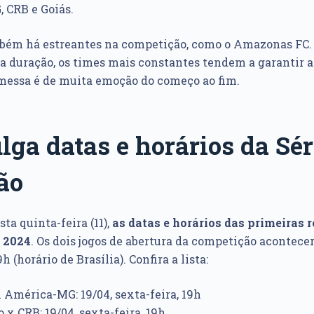
 CRB e Goiás.
mbém há estreantes na competição, como o Amazonas FC. 
a duração, os times mais constantes tendem a garantir 
omessa é de muita emoção do começo ao fim.
lga datas e horários da Sér
ão
ta quinta-feira (11),
as datas e horários das primeiras 
B 2024
. Os dois jogos de abertura da competição acontecer
9h (horário de Brasília). Confira a lista:
 América-MG: 19/04, sexta-feira, 19h
x CRB: 19/04, sexta-feira, 19h