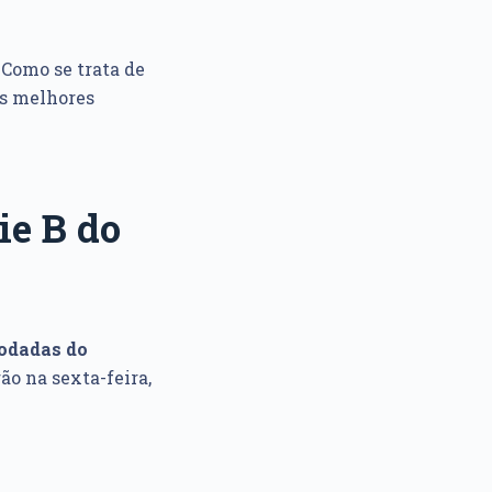
Como se trata de
as melhores
ie B do
rodadas do
ão na sexta-feira,