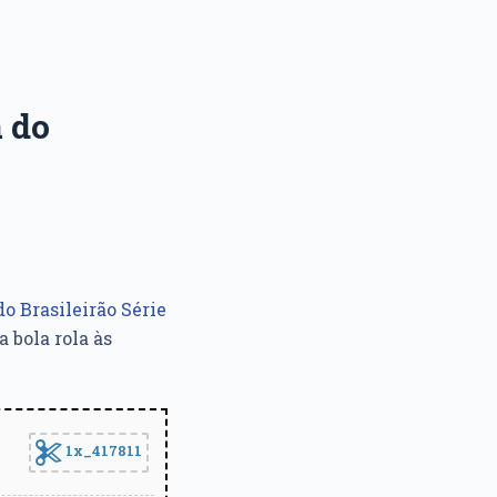
a do
do Brasileirão Série
a bola rola às
1x_417811