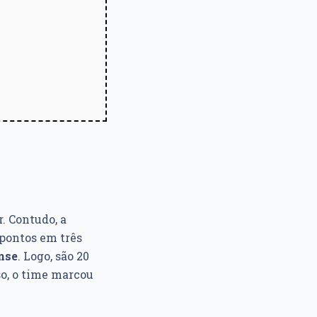
. Contudo, a
 pontos em três
nse
. Logo, são 20
so, o time marcou