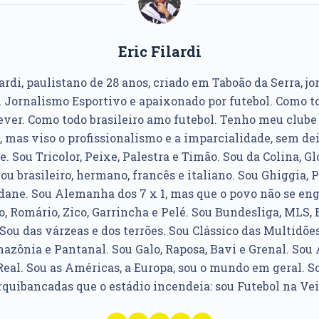
Eric Filardi
ardi, paulistano de 28 anos, criado em Taboão da Serra, jo
Jornalismo Esportivo e apaixonado por futebol. Como to
ver. Como todo brasileiro amo futebol. Tenho meu club
, mas viso o profissionalismo e a imparcialidade, sem dei
e. Sou Tricolor, Peixe, Palestra e Timão. Sou da Colina, Glo
u brasileiro, hermano, francês e italiano. Sou Ghiggia, P
idane. Sou Alemanha dos 7 x 1, mas que o povo não se e
, Romário, Zico, Garrincha e Pelé. Sou Bundesliga, MLS, 
Sou das várzeas e dos terrões. Sou Clássico das Multidões
azônia e Pantanal. Sou Galo, Raposa, Bavi e Grenal. Sou Á
Real. Sou as Américas, a Europa, sou o mundo em geral. So
rquibancadas que o estádio incendeia: sou Futebol na Vei