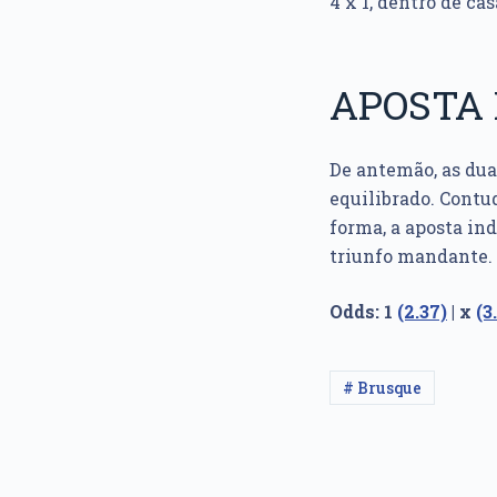
4 x 1, dentro de cas
APOSTA 
De antemão, as dua
equilibrado. Contu
forma, a aposta ind
triunfo mandante.
Odds: 1
(2.37)
| x
(3
# Brusque