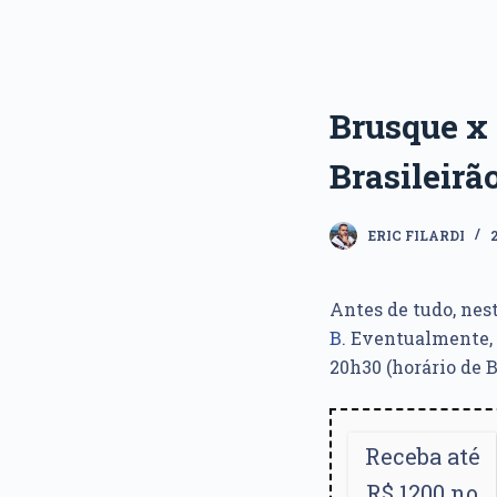
Brusque x 
Brasileirã
ERIC FILARDI
Antes de tudo, nest
B
. Eventualmente,
20h30 (horário de B
Receba até
R$ 1200 no