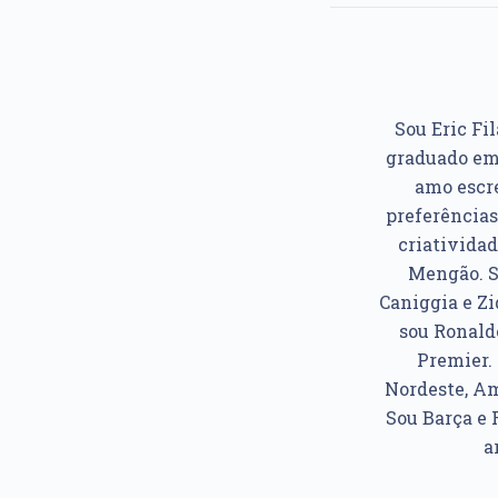
Sou Eric Fil
graduado em 
amo escre
preferências
criatividad
Mengão. So
Caniggia e Z
sou Ronaldo
Premier. 
Nordeste, Am
Sou Barça e 
a