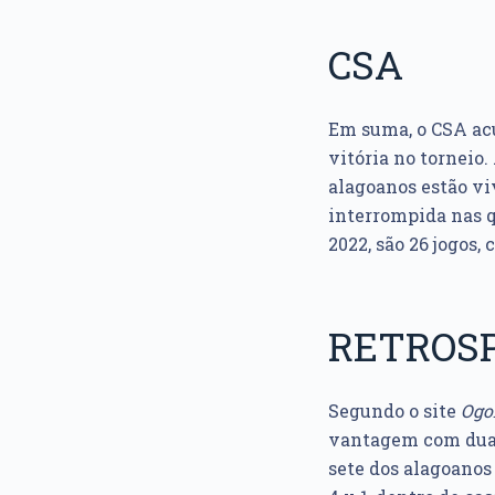
CSA
Em suma, o CSA acu
vitória no torneio
alagoanos estão vi
interrompida nas qu
2022, são 26 jogos,
RETROSP
Segundo o site
Ogo
vantagem com duas
sete dos alagoanos