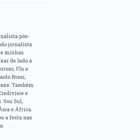
rnalista pós-
do jornalista
e e minhas
xar de lado a
rioso, Flu e
aolo Rossi,
ngane. Também
Eredivisie e
. Sou Sul,
sia e África.
u a festa nas
a.