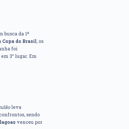
m busca da 1ª
a
Copa do Brasil
, os
anha foi
em 3° lugar. Em
ulão
leva
confrontos, sendo
lagoas
venceu por