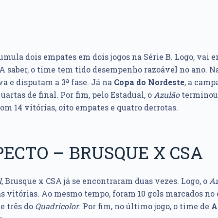
mula dois empates em dois jogos na Série B. Logo, vai e
. A saber, o time tem tido desempenho razoável no ano. N
va e disputam a 3ª fase. Já na
Copa do Nordeste
, a camp
artas de final. Por fim, pelo Estadual, o
Azulão
terminou 
 com 14 vitórias, oito empates e quatro derrotas.
ECTO – BRUSQUE X CSA
l
, Brusque x CSA já se encontraram duas vezes. Logo, o
Az
 vitórias. Ao mesmo tempo, foram 10 gols marcados no 
 e três do
Quadricolor
. Por fim, no último jogo, o time de
A