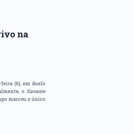
vivo na
feira (6), em duelo
almente, o
Xavante
mpo marcou o único