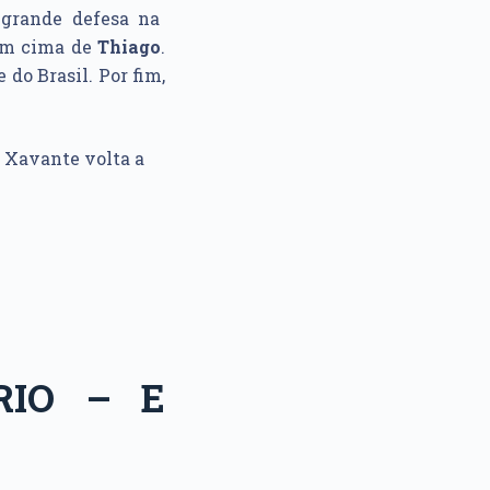
grande defesa na
em cima de
Thiago
.
 do Brasil. Por fim,
, Xavante volta a
RIO – E