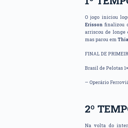
1º TEMP
O jogo iniciou lo
Erisson
finalizou
arriscou de longe
mas parou em
Thi
FINAL DE PRIMEI
Brasil de Pelotas 1
— Operário Ferrovi
2º TEM
Na volta do inte