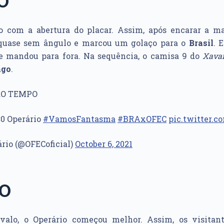
O
go com a abertura do placar. Assim, após encarar a ma
 quase sem ângulo e marcou um golaço para o
Brasil
. 
 e mandou para fora. Na sequência, o camisa 9 do
Xava
ago
.
RO TEMPO
×0 Operário
#VamosFantasma
#BRAxOFEC
pic.twitter.
ário (@OFECoficial)
October 6, 2021
PO
rvalo, o Operário começou melhor. Assim, os visita