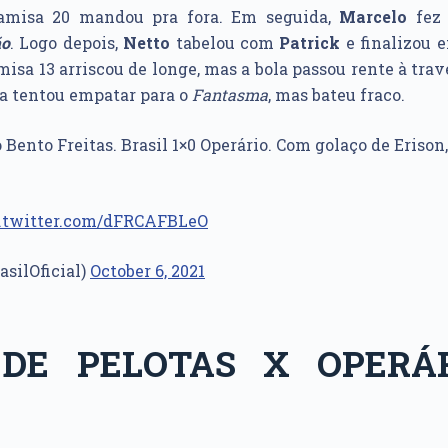
amisa 20 mandou pra fora. Em seguida,
Marcelo
fez 
o
. Logo depois,
Netto
tabelou com
Patrick
e finalizou 
isa 13 arriscou de longe, mas a bola passou rente à trave
a tentou empatar para o
Fantasma
, mas bateu fraco.
 Bento Freitas. Brasil 1×0 Operário. Com golaço de Erison
c.twitter.com/dFRCAFBLeO
asilOficial)
October 6, 2021
 DE PELOTAS X OPERÁ