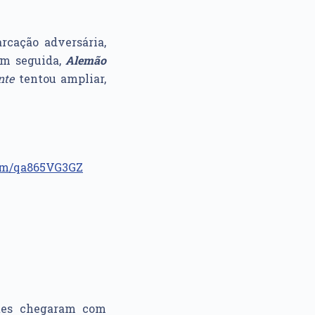
rcação adversária,
Em seguida,
Alemão
nte
tentou ampliar,
com/qa865VG3GZ
ntes chegaram com