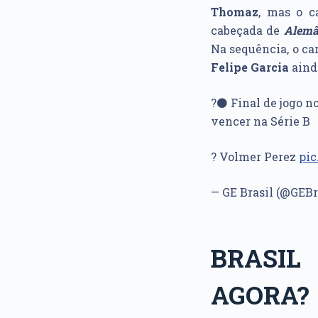
Thomaz
, mas o c
cabeçada de
Alemã
Na sequência, o cam
Felipe Garcia
aind
?⚫ Final de jogo no
vencer na Série B
? Volmer Perez
pi
— GE Brasil (@GEBr
BRASIL
AGORA?