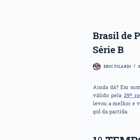
Brasil de 
Série B
ERIC FILARDI
Ainda dá? Em sum
válido pela
29ª r
levou a melhor e v
gol da partida.