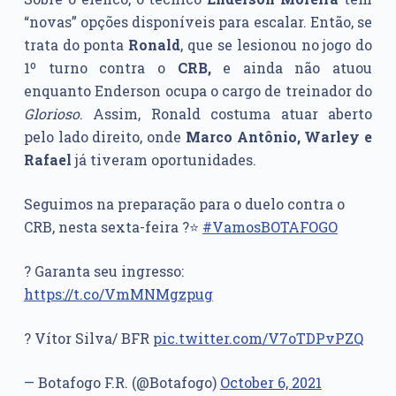
“novas” opções disponíveis para escalar. Então, se
trata do ponta
Ronald
, que se lesionou no jogo do
1º turno contra o
CRB,
e ainda não atuou
enquanto Enderson ocupa o cargo de treinador do
Glorioso
. Assim, Ronald costuma atuar aberto
pelo lado direito, onde
Marco Antônio, Warley e
Rafael
já tiveram oportunidades.
Seguimos na preparação para o duelo contra o
CRB, nesta sexta-feira ?⭐️
#VamosBOTAFOGO
? Garanta seu ingresso:
https://t.co/VmMNMgzpug
? Vítor Silva/ BFR
pic.twitter.com/V7oTDPvPZQ
— Botafogo F.R. (@Botafogo)
October 6, 2021