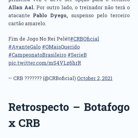
Allan Aal.
Por outro lado, o treinador não terá o
atacante
Pablo Dyego,
suspenso pelo terceiro
cartão amarelo.
Fim de Jogo No Rei Pelé‼️
#CRBOficial
#AvanteGalo
#OMaisQuerido
#CampeonatoBrasileiro
#SerieB
pic.twitter.com/mS4VLz6hrR
— CRB ??????? (@CRBoficial)
October 2, 2021
Retrospecto – Botafogo
x CRB