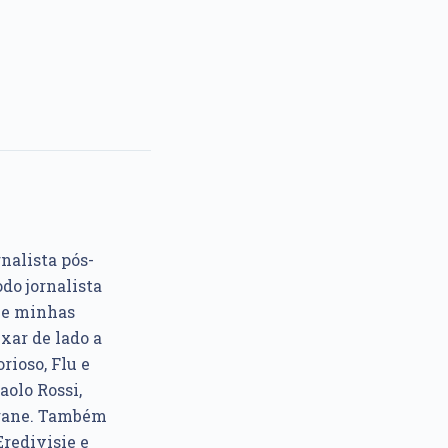
rnalista pós-
do jornalista
e e minhas
xar de lado a
rioso, Flu e
aolo Rossi,
ngane. Também
Eredivisie e