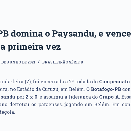
PB domina o Paysandu, e vence
a primeira vez
8 DE JUNHO DE 2021
BRASILEIRÃO SÉRIE B
nda-feira (7), foi encerrada a 2ª rodada do
Campeonato B
eira, no Estádio da Curuzú, em Belém. O
Botafogo-PB
con
ysandu
por
2 x 0
, e assumiu a liderança do
Grupo A
. Ess
ano derrotou os paraenses, jogando em Belém. Em con
degola.