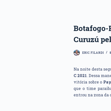
Botafogo-
Curuzú pel
ERIC FILARDI
Na noite desta segu
C 2021
. Dessa man
vitória sobre o
Pa
que o time paraib
entrou na zona da 