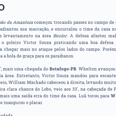
O
pão da Amazônia
começou trocando passes no campo de d
adiantou sua marcação, e encurralou o time da casa n
pós levantamento na área
Bicolor
. A defesa afastou ma
 o goleiro Victor Souza praticando uma boa defesa.
a chegar mais no ataque pelos lados do campo. Porém
va a bola de graça para os paraibanos.
5′, mais uma chegada do
Botafogo-PB
. Whelton avançou 
da área. Entretanto, Victor Souza mandou para escante
eio, William Machado cabeceou à direita, levando muito
ra clara chance do Lobo, veio aos 33′, na cabeçada de 
mais uma saída erra do time da casa. Luã tocou para
W
e inaugurou o placar.
rodada