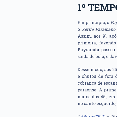
1º TEMP
Em princípio, o
Pa
o
Xerife Paraibano
Assim, aos 9′, a
primeira, fazendo
Paysandu
passou 
saída de bola, e da
Desse modo, aos 2
e chutou de fora 
cobrança de escant
paraense. A primei
marca dos 45′, em 
no canto esquerdo, 
?
#SérieC2021
– 2ª 