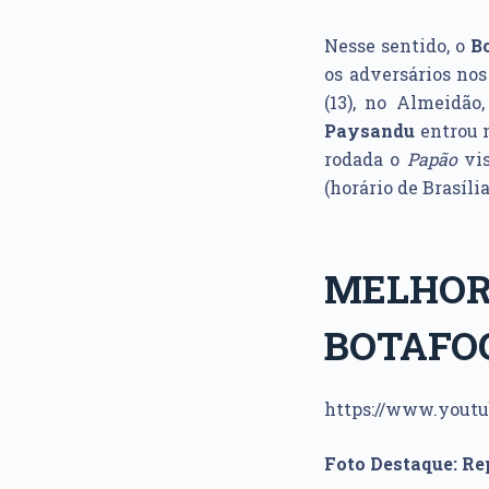
Nesse sentido, o
B
os adversários no
(13), no Almeidão
Paysandu
entrou 
rodada o
Papão
vis
(horário de Brasília
MELHOR
BOTAFO
https://www.yout
Foto Destaque: R