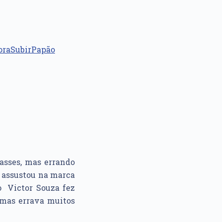
oraSubirPapão
asses, mas errando
assustou na marca
ro Victor Souza fez
 mas errava muitos