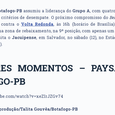
otafogo-PB
assumiu a liderança do
Grupo A
, com quatr
s critérios de desempate. O próximo compromisso do
Be
, contra o
Volta Redonda
, às 16h (horário de Brasília)
na zona de rebaixamento, na 9ª posição, com apenas um
ita o
Jacuipense
, em Salvador, no sábado (12), no Está
).
ES MOMENTOS – PAY
GO-PB
ube.com/watch?v=xeZIrJZGv74
eprodução/Talita Gouvêa/Botafogo-PB