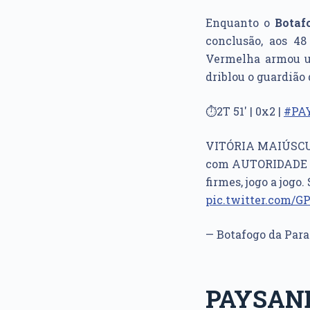
Enquanto o
Botaf
conclusão, aos 48
Vermelha armou u
driblou o guardião
⏱️2T 51' | 0x2 |
#PA
VITÓRIA MAIÚSCULA
com AUTORIDADE o 
firmes, jogo a jog
pic.twitter.com/
— Botafogo da Par
PAYSAND