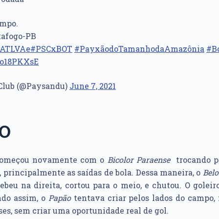
empo.
tafogo-PB
yiATLVAe
#PSCxBOT
#PayxãodoTamanhodaAmazônia
#B
no18PKXsE
Club (@Paysandu)
June 7, 2021
PO
 começou novamente com o
Bicolor Paraense
trocando p
, principalmente as saídas de bola. Dessa maneira, o
Belo
cebeu na direita, cortou para o meio, e chutou. O golei
ndo assim, o
Papão
tentava criar pelos lados do campo,
es, sem criar uma oportunidade real de gol.