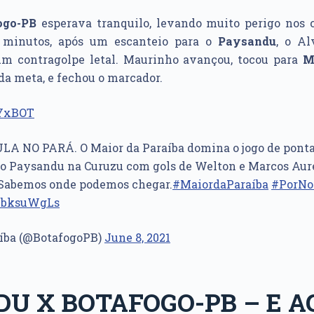
ogo-PB
esperava tranquilo, levando muito perigo nos 
 minutos, após um escanteio para o
Paysandu
, o Al
m contragolpe letal. Maurinho avançou, tocou para
M
 da meta, e fechou o marcador.
YxBOT
 NO PARÁ. O Maior da Paraíba domina o jogo de ponta
Paysandu na Curuzu com gols de Welton e Marcos Auré
o. Sabemos onde podemos chegar.
#MaiordaParaíba
#PorNo
GPbksuWgLs
aíba (@BotafogoPB)
June 8, 2021
U X BOTAFOGO-PB – E A