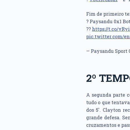
Fim de primeiro t
? Paysandu 0x1 Bo
??
https://t.co/vR
pic.twitter.com/e
— Paysandu Sport 
2º TEM
A segunda parte
tudo o que tentava
dos 5′. Clayton re
grande defesa. Se
cruzamentos e pass