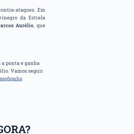
contra-ataques. Em
vinegro da Estrela
arcos Aurélio
, que
 a ponta e ganha
lio. Vamos seguir
ssoSonho
GORA?