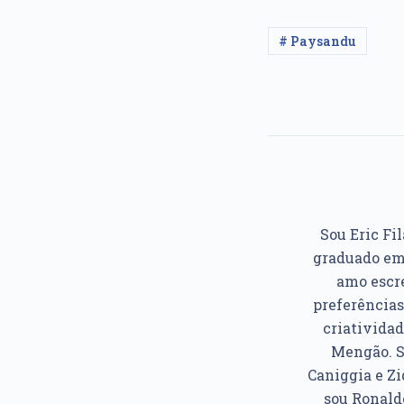
# Paysandu
Sou Eric Fil
graduado em 
amo escre
preferências
criatividad
Mengão. So
Caniggia e Z
sou Ronaldo