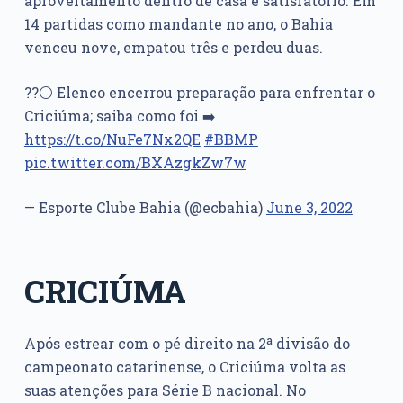
aproveitamento dentro de casa é satisfatório. Em
14 partidas como mandante no ano, o Bahia
venceu nove, empatou três e perdeu duas.
??⚪ Elenco encerrou preparação para enfrentar o
Criciúma; saiba como foi ➡️
https://t.co/NuFe7Nx2QE
#BBMP
pic.twitter.com/BXAzgkZw7w
— Esporte Clube Bahia (@ecbahia)
June 3, 2022
CRICIÚMA
Após estrear com o pé direito na 2ª divisão do
campeonato catarinense, o Criciúma volta as
suas atenções para Série B nacional. No