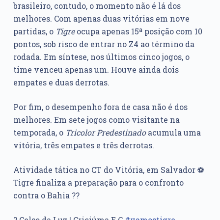
brasileiro, contudo, o momento não é lá dos
melhores. Com apenas duas vitórias em nove
partidas, o
Tigre
ocupa apenas 15ª posição com 10
pontos, sob risco de entrar no Z4 ao término da
rodada. Em síntese, nos últimos cinco jogos, o
time venceu apenas um. Houve ainda dois
empates e duas derrotas.
Por fim, o desempenho fora de casa não é dos
melhores. Em sete jogos como visitante na
temporada, o
Tricolor Predestinado
acumula uma
vitória, três empates e três derrotas.
Atividade tática no CT do Vitória, em Salvador ⚽️
Tigre finaliza a preparação para o confronto
contra o Bahia ??
? Celso da Luz | Criciúma E.C.
#vamostigre