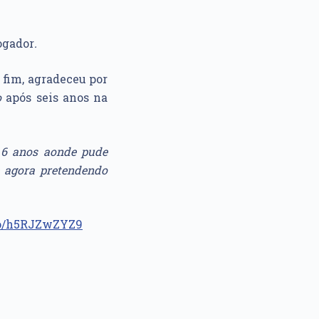
ogador
.
 fim, agradeceu por
o
após seis anos na
 6 anos aonde pude
e agora pretendendo
.co/h5RJZwZYZ9