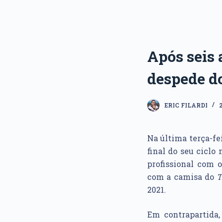
Após seis 
despede d
ERIC FILARDI
Na última terça-fei
final do seu ciclo
profissional com 
com a camisa do
T
2021.
Em contrapartida,