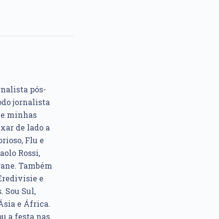
rnalista pós-
do jornalista
e e minhas
xar de lado a
rioso, Flu e
aolo Rossi,
ngane. Também
Eredivisie e
. Sou Sul,
sia e África.
u a festa nas