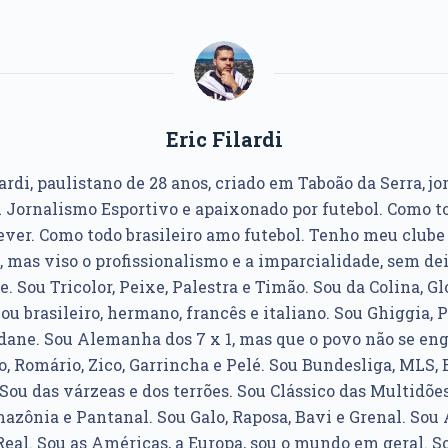
Eric Filardi
ardi, paulistano de 28 anos, criado em Taboão da Serra, jo
Jornalismo Esportivo e apaixonado por futebol. Como to
ver. Como todo brasileiro amo futebol. Tenho meu club
, mas viso o profissionalismo e a imparcialidade, sem dei
e. Sou Tricolor, Peixe, Palestra e Timão. Sou da Colina, Glo
u brasileiro, hermano, francês e italiano. Sou Ghiggia, P
idane. Sou Alemanha dos 7 x 1, mas que o povo não se e
, Romário, Zico, Garrincha e Pelé. Sou Bundesliga, MLS, 
Sou das várzeas e dos terrões. Sou Clássico das Multidões
azônia e Pantanal. Sou Galo, Raposa, Bavi e Grenal. Sou Á
Real. Sou as Américas, a Europa, sou o mundo em geral. So