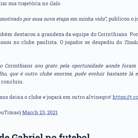
iar sua trajetória no
Galo
.
e motivado por essa nova etapa em minha vida”,
publicou o j
mbém destacou a grandeza da equipe do Corinthians. Por
ssou no clube paulista. O jogador se despediu do
Timã
ao Corinthians sou grato pela oportunidade aonde foram
ho, que é outro clube enorme, pude evoluir bastante lá 
,
concluiu
.
ns deixa o clube e jogará em outro alvinegro!
https://t
euTimao)
March 23, 2021
 de Gabriel no futebol