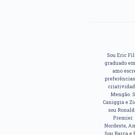
Sou Eric Fil
graduado em 
amo escre
preferências
criatividad
Mengão. So
Caniggia e Z
sou Ronaldo
Premier. 
Nordeste, Am
Sou Barça e 