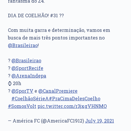
fantasma do Z4.
DIA DE COELHÃO! #31 ??
Com muita garra e determinação, vamos em
busca de mais três pontos importantes no
@Brasileirao
!
⠀⠀
?
@Brasileirao
?
@SportRecife
?
@ArenaIndepa
⌚ 20h
?
@SporTV
e
@CanalPremiere
⠀
#CoelhãoSérieA
#PraCimaDelesCoelho
#SomosVolt
pic.twitter.com/r3jxgVHNMO
— América FC (@AmericaFC1912)
July 19, 2021