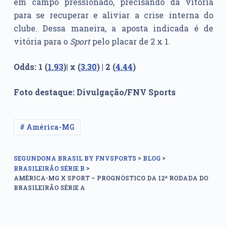
em campo pressionado, precisando da vitória
para se recuperar e aliviar a crise interna do
clube. Dessa maneira, a aposta indicada é de
vitória para o
Sport
pelo placar de 2 x 1.
Odds: 1 (
1.93
)| x (
3.30
) | 2 (
4.44
)
Foto destaque: Divulgação/FNV Sports
# América-MG
>
>
SEGUNDONA BRASIL BY FNVSPORTS
BLOG
>
BRASILEIRÃO SÉRIE B
AMÉRICA-MG X SPORT – PROGNÓSTICO DA 12ª RODADA DO
BRASILEIRÃO SÉRIE A