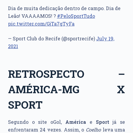
Dia de muita dedicação dentro de campo. Dia de
Leão! VAAAAMOS! ?
#PeloSportTudo
pic.twitter.com/GjTa7gTyFa
— Sport Club do Recife (@sportrecife)
July 19,
2021
RETROSPECTO –
AMÉRICA-MG X
SPORT
Segundo o site oGol,
América
e
Sport
já se
enfrentaram 24 vezes. Assim, o
Coelho
leva uma