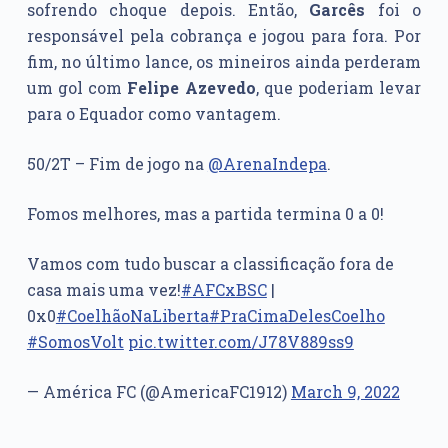
sofrendo choque depois. Então,
Garcês
foi o
responsável pela cobrança e jogou para fora. Por
fim, no último lance, os mineiros ainda perderam
um gol com
Felipe Azevedo
, que poderiam levar
para o Equador como vantagem.
50/2T – Fim de jogo na
@ArenaIndepa
.
Fomos melhores, mas a partida termina 0 a 0!
Vamos com tudo buscar a classificação fora de
casa mais uma vez!
#AFCxBSC
|
0x0
#CoelhãoNaLiberta
#PraCimaDelesCoelho
#SomosVolt
pic.twitter.com/J78V889ss9
— América FC (@AmericaFC1912)
March 9, 2022