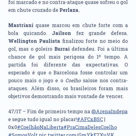
foi marcado e no contra-ataque quase sofreu o gol
em chute cruzado de
Perlaza.
Mastriani
quase marcou em chute forte com a
bola quicando.
Jailson
fez grande defesa.
Wellington Paulista
finalizou forte no meio do
gol, mas o goleiro
Burrai
defendeu. Foi a última
chance de gol mais perigosa do 1º tempo. A
partida foi diferente das expectativas. O
esperado é que o Barcelona fosse controlar um
pouco mais o jogo e o
Coelho
saísse nos contra-
ataques. Além disso, os brasileiros foram mais
objetivos demostrando mais vontade de vencer.
47/1T – Fim de primeiro tempo na
@ArenaIndepa
e segue tudo igual no placar!
#AFCxBSC
|
0x0
#CoelhãoNaLiberta
#PraCimaDelesCoelho
#SomosVolt
pic.twitter.com/GmYkE7XuVK